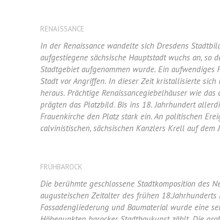
RENAISSANCE
In der Renaissance wandelte sich Dresdens Stadtbil
aufgestiegene sächsische Hauptstadt wuchs an, so 
Stadtgebiet aufgenommen wurde. Ein aufwendiges F
Stadt vor Angriffen. In dieser Zeit kristallisierte s
heraus. Prächtige Renaissancegiebelhäuser wie das
prägten das Platzbild. Bis ins 18. Jahrhundert aller
Frauenkirche den Platz stark ein. An politischen Erei
calvinistischen, sächsischen Kanzlers Krell auf de
FRÜHBAROCK
Die berühmte geschlossene Stadtkomposition des N
augusteischen Zeitalter des frühen 18.Jahrhunderts 
Fassadengliederung und Baumaterial wurde eine sehr 
Höhepunkten barocker Stadtbaukunst zählt. Die groß