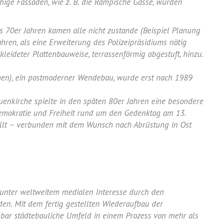
hige Fassaden, wie z. B. die Rampische Gasse, wurden
 70er Jahren kamen alle nicht zustande (Beispiel Planung
ren, als eine Erweiterung des Polizeipräsidiums nötig
leideter Plattenbauweise, terrassenförmig abgestuft, hinzu.
ehen), ein postmoderner Wendebau, wurde erst nach 1989
uenkirche spielte in den späten 80er Jahren eine besondere
emokratie und Freiheit rund um den Gedenktag am 13.
ellt – verbunden mit dem Wunsch nach Abrüstung in Ost
 unter weltweitem medialen Interesse durch den
en. Mit dem fertig gestellten Wiederaufbau der
lbar städtebauliche Umfeld in einem Prozess von mehr als