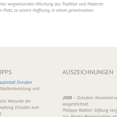
 einer wegweisenden Mischung aus Tradition und Moderne
n Platz, so unsere Hoffnung, in einem gemeinsamen
IPPS
AUSZEICHNUNGEN
uptstadt Dresden
 Stadtentwicklung und
2008
– Dresdner Neumarkt w
ielle Webseite der
ausgezeichnet.
waltung Dresden zum
Philippe Rotthier Stiftung verg
t
zur „Besten Rekonstruktion ei