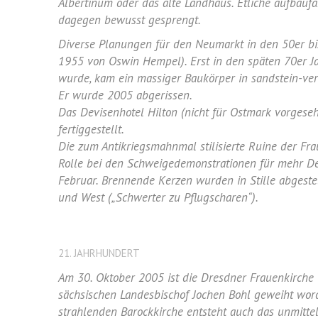
Albertinum oder das alte Landhaus. Etliche aufbaufä
dagegen bewusst gesprengt.
Diverse Planungen für den Neumarkt in den 50er bis
1955 von Oswin Hempel). Erst in den späten 70er Jah
wurde, kam ein massiger Baukörper in sandstein-verk
Er wurde 2005 abgerissen.
Das Devisenhotel Hilton (nicht für Ostmark vorges
fertiggestellt.
Die zum Antikriegsmahnmal stilisierte Ruine der Fra
Rolle bei den Schweigedemonstrationen für mehr D
Februar. Brennende Kerzen wurden in Stille abgest
und West („Schwerter zu Pflugscharen“).
21. JAHRHUNDERT
Am 30. Oktober 2005 ist die Dresdner Frauenkirche
sächsischen Landesbischof Jochen Bohl geweiht word
strahlenden Barockkirche entsteht auch das unmitte