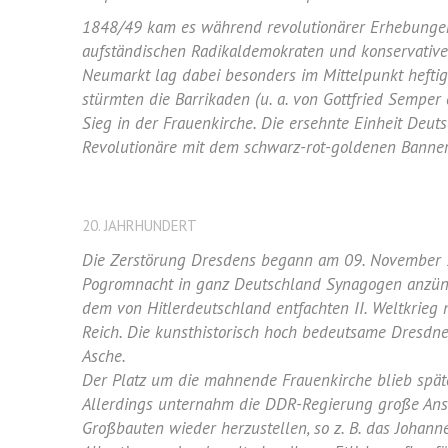
1848/49 kam es während revolutionärer Erhebungen
aufständischen Radikaldemokraten und konservative
Neumarkt lag dabei besonders im Mittelpunkt hefti
stürmten die Barrikaden (u. a. von Gottfried Semper
Sieg in der Frauenkirche. Die ersehnte Einheit Deuts
Revolutionäre mit dem schwarz-rot-goldenen Banner
20. JAHRHUNDERT
Die Zerstörung Dresdens begann am 09. November 193
Pogromnacht in ganz Deutschland Synagogen anzünde
dem von Hitlerdeutschland entfachten II. Weltkrieg 
Reich. Die kunsthistorisch hoch bedeutsame Dresdn
Asche.
Der Platz um die mahnende Frauenkirche blieb spät
Allerdings unternahm die DDR-Regierung große Anst
Großbauten wieder herzustellen, so z. B. das Johann