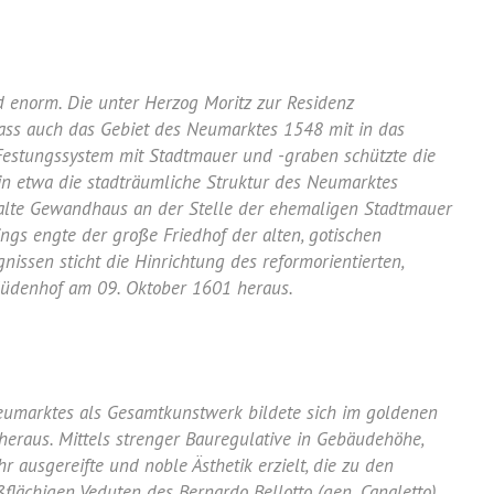
d enorm. Die unter Herzog Moritz zur Residenz
dass auch das Gebiet des Neumarktes 1548 mit in das
estungssystem mit Stadtmauer und -graben schützte die
ich in etwa die stadträumliche Struktur des Neumarktes
 alte Gewandhaus an der Stelle der ehemaligen Stadtmauer
dings engte der große Friedhof der alten, gotischen
gnissen sticht die Hinrichtung des reformorientierten,
m Jüdenhof am 09. Oktober 1601 heraus.
eumarktes als Gesamtkunstwerk bildete sich im goldenen
heraus. Mittels strenger Bauregulative in Gebäudehöhe,
ausgereifte und noble Ästhetik erzielt, die zu den
flächigen Veduten des Bernardo Bellotto (gen. Canaletto)