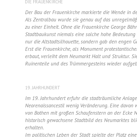
DIE FRAUENKIRCHE
Der Bau der Frauenkirche markierte die Wende in d
Als Zentralbau wurde sie genau auf das unregelmäßig
zu einer Einheit. Ohne die Frauenkirche George Bäh
Stadtbaukunst niemals eine solche hohe Bedeutung e
nur die Altstadtsilhouette, sondern gab den engen
Erst die Frauenkirche, als Monument protestantisc
erbaut, verleiht dem Neumarkt Halt und Struktur. S
Ruinenteile und des Trümmergesteins wieder aufge
19. JAHRHUNDERT
Im 19. Jahrhundert erfuhr die stadträumliche Anla
Neorenaissancestil wenig Veränderung. Eine davon w
von Bothen mit großen Schaufenstern an der Ecke N
historisch gewachsene Stadtbild des Neumarktes bl
erhalten.
Im politischen Leben der Stadt spielte der Platz eine