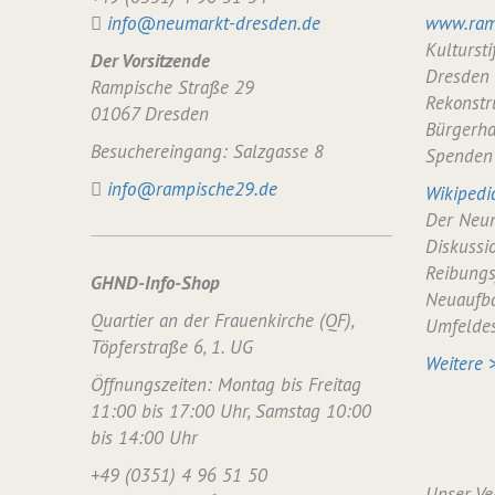
info@neumarkt-dresden.de
www.ram
Kulturst
Der Vorsitzende
Dresden
Rampische Straße 29
Rekonstr
01067 Dresden
Bürgerha
Besuchereingang: Salzgasse 8
Spenden
info@rampische29.de
Wikipedi
Der Neum
Diskussi
Reibungs
GHND-Info-Shop
Neuaufba
Quartier an der Frauenkirche (QF),
Umfelde
Töpferstraße 6, 1. UG
Weitere 
Öffnungszeiten: Montag bis Freitag
11:00 bis 17:00 Uhr, Samstag 10:00
bis 14:00 Uhr
+49 (0351) 4 96 51 50
Unser Ve