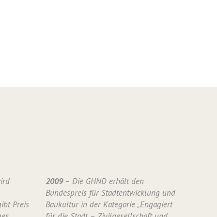
ird
2009
– Die GHND erhält den
Bundespreis für Stadtentwicklung und
ibt Preis
Baukultur in der Kategorie „Engagiert
nes
für die Stadt – Zivilgesellschaft und