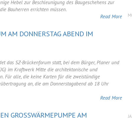
wenige Hebel zur Beschleunigung des Baugeschehens zur
, die Bauherren errichten müssen.
M
Read More
UM AM DONNERSTAG ABEND IM
:
det das SZ-Brückenforum statt, bei dem Bürger, Planer und
JG) im Kraftwerk Mitte die architektonische und
m
. Für alle, die keine Karten für die zweistündige
iveübertragung an, die am Donnerstagabend ab 18 Uhr
Read More
GEN GROSSWÄRMEPUMPE AM G
J