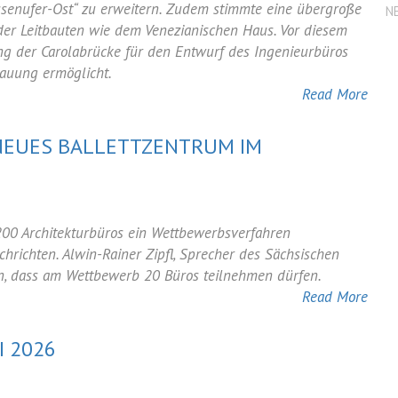
assenufer-Ost“ zu erweitern. Zudem stimmte eine übergroße
N
der Leitbauten wie dem Venezianischen Haus. Vor diesem
twicklung
ng der Carolabrücke für den Entwurf des Ingenieurbüros
ebauung ermöglicht.
Read More
ken-
NEUES BALLETTZENTRUM IM
:
00 Architekturbüros ein Wettbewerbsverfahren
b
hrichten. Alwin-Rainer Zipfl, Sprecher des Sächsischen
n, dass am Wettbewerb 20 Büros teilnehmen dürfen.
Read More
rum
I 2026
n