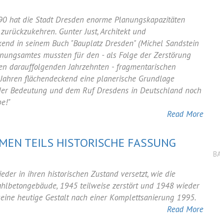
ung:
90 hat die Stadt Dresden enorme Planungskapazitäten
urückzukehren. Gunter Just, Architekt und
kend in seinem Buch "Bauplatz Dresden" (Michel Sandstein
lanungsamtes mussten für den - als Folge der Zerstörung
umpe
en darauffolgenden Jahrzehnten - fragmentarischen
 Jahren flächendeckend eine planerische Grundlage
on der Bedeutung und dem Ruf Dresdens in Deutschland noch
e!"
Read More
MEN TEILS HISTORISCHE FASSUNG
B
us:
der in ihren historischen Zustand versetzt, wie die
tahlbetongebäude, 1945 teilweise zerstört und 1948 wieder
 seine heutige Gestalt nach einer Komplettsanierung 1995.
Read More