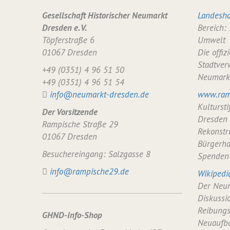
Gesellschaft Historischer Neumarkt
Landesha
Dresden e. V.
Bereich:
Töpferstraße 6
Umwelt
01067 Dresden
Die offiz
Stadtver
+49 (0351) 4 96 51 50
Neumark
+49 (0351) 4 96 51 54
info@neumarkt-dresden.de
www.ram
Kulturst
Der Vorsitzende
Dresden
Rampische Straße 29
Rekonstr
01067 Dresden
Bürgerha
Besuchereingang: Salzgasse 8
Spenden
info@rampische29.de
Wikipedi
Der Neum
Diskussi
Reibungs
GHND-Info-Shop
Neuaufba