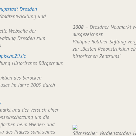
uptstadt Dresden
 Stadtentwicklung und
2008
– Dresdner Neumarkt w
ielle Webseite der
ausgezeichnet.
waltung Dresden zum
Philippe Rotthier Stiftung verg
t
zur „Besten Rekonstruktion ei
pische29.de
historischen Zentrums“
iftung Historisches Bürgerhaus
uktion des barocken
uses im Jahre 2009 durch
a
arkt und der Versuch einer
onseinschätzung um die
flächen beim Wieder- und
u des Platzes samt seines