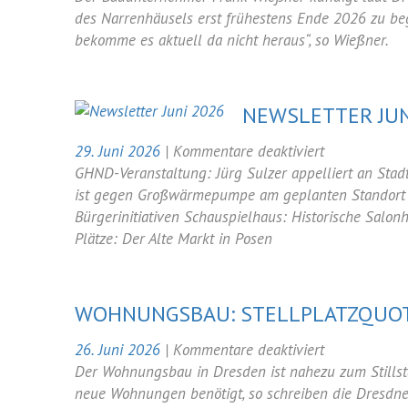
Baubeginn
des Narrenhäusels erst frühestens Ende 2026 zu begi
frühestens
bekomme es aktuell da nicht heraus“, so Wießner.
Ende
2026
NEWSLETTER JUN
für
29. Juni 2026
|
Kommentare deaktiviert
Newsletter
GHND-Veranstaltung: Jürg Sulzer appelliert an Stad
Juni
ist gegen Großwärmepumpe am geplanten Standort C
2026
Bürgerinitiativen Schauspielhaus: Historische Salonha
Plätze: Der Alte Markt in Posen
WOHNUNGSBAU: STELLPLATZQUOTE
für
26. Juni 2026
|
Kommentare deaktiviert
Wohnungsba
Der Wohnungsbau in Dresden ist nahezu zum Stills
Stellplatzquo
neue Wohnungen benötigt, so schreiben die Dresdn