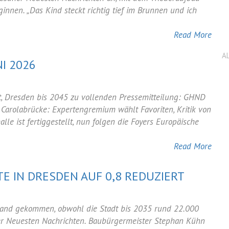
nnen. „Das Kind steckt richtig tief im Brunnen und ich
Read More
A
I 2026
t, Dresden bis 2045 zu vollenden Pressemitteilung: GHND
arolabrücke: Expertengremium wählt Favoriten, Kritik von
lle ist fertiggestellt, nun folgen die Foyers Europäische
Read More
 IN DRESDEN AUF 0,8 REDUZIERT
u:
tand gekommen, obwohl die Stadt bis 2035 rund 22.000
te
er Neuesten Nachrichten. Baubürgermeister Stephan Kühn