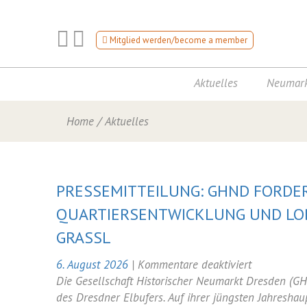
Mitglied werden/become a member
Aktuelles
Neumark
Home
/
Aktuelles
PRESSEMITTEILUNG: GHND FORDER
QUARTIERSENTWICKLUNG UND LO
GRASSL
für
6. August 2026
|
Kommentare deaktiviert
Pressemitte
Die Gesellschaft Historischer Neumarkt Dresden (GH
GHND
des Dresdner Elbufers. Auf ihrer jüngsten Jahreshau