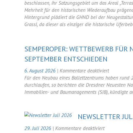
fordert
beschlossen, ihr Satzungsgebiet um das Areal „Terr
historische
Mehrheit für den historischen Wiederaufbau prägen
Quartiersen
Hintergrund plädiert die GHND bei der Neugestaltu
und
Grassl, da dieser als einziger die historische Uferb
lobt
Carolabrüc
Entwurf
SEMPEROPER: WETTBEWERB FÜR 
von
SEPTEMBER ENTSCHIEDEN
Grassl
für
6. August 2026
|
Kommentare deaktiviert
Semperoper
Für den Neubau eines Ballettzentrums haben rund 2
Wettbewer
durchlaufen, so berichten die Dresdner Neuesten Nac
für
Immobilien- und Baumanagements (SIB), kündigte a
neues
Ballettzent
im
NEWSLETTER JUL
September
entschiede
für
29. Juli 2026
|
Kommentare deaktiviert