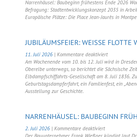
Newsletter
Narrenhäusel: Baubeginn frühestens Ende 2026 Wohn
Juli
Befragung: Stadtentwicklungskonzept 2035 in Arbei
2026
Europäische Plätze: Die Place Jean-Jaurès in Montpel
JUBILÄUMSFEIER: WEISSE FLOTTE W
für
11. Juli 2026
|
Kommentare deaktiviert
Jubiläumsfeie
Am Wochenende vom 10. bis 12. Juli wird in Dresden 
Weiße
Oberelbe unterwegs, so berichtet die Sächsische Zei
Flotte
Elbdampfschiffahrts-Gesellschaft am 8. Juli 1836.
wird
Geburtstagsdampferfahrt, ein Familienfest, ein „Aben
190
Ausstellung zur Geschichte.
Jahre
alt
NARRENHÄUSEL: BAUBEGINN FRÜH
für
2. Juli 2026
|
Kommentare deaktiviert
Narrenhäusel:
Der Bauunternehmer Frank Wießner kündigt laut Dr