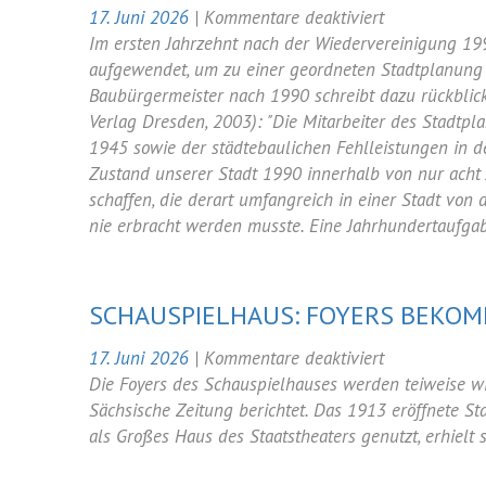
für
17. Juni 2026
|
Kommentare deaktiviert
Pressemitteil
Im ersten Jahrzehnt nach der Wiedervereinigung 19
GHND
aufgewendet, um zu einer geordneten Stadtplanung z
ist
Baubürgermeister nach 1990 schreibt dazu rückblic
gegen
Verlag Dresden, 2003): "Die Mitarbeiter des Stadtp
Großwärmep
1945 sowie der städtebaulichen Fehlleistungen in d
am
Zustand unserer Stadt 1990 innerhalb von nur acht
geplanten
schaffen, die derart umfangreich in einer Stadt v
Standort
nie erbracht werden musste. Eine Jahrhundertaufgab
SCHAUSPIELHAUS: FOYERS BEKOM
für
17. Juni 2026
|
Kommentare deaktiviert
Schauspielha
Die Foyers des Schauspielhauses werden teiweise wie
Foyers
Sächsische Zeitung berichtet. Das 1913 eröffnete S
bekommen
als Großes Haus des Staatstheaters genutzt, erhielt
teils