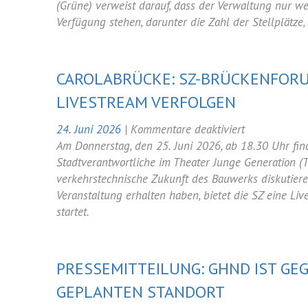
in
(Grüne) verweist darauf, dass der Verwaltung nur 
Dresden
Verfügung stehen, darunter die Zahl der Stellplätze
auf
0,8
reduziert
CAROLABRÜCKE: SZ-BRÜCKENFOR
LIVESTREAM VERFOLGEN
für
24. Juni 2026
|
Kommentare deaktiviert
Carolabrücke
Am Donnerstag, den 25. Juni 2026, ab 18.30 Uhr fin
SZ-
Stadtverantwortliche im Theater Junge Generation (T
Brückenforu
verkehrstechnische Zukunft des Bauwerks diskutieren
am
Veranstaltung erhalten haben, bietet die SZ eine L
Donnerstag
startet.
Abend
im
Livestream
PRESSEMITTEILUNG: GHND IST GE
verfolgen
EPLANTEN STANDORT