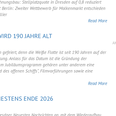
ungsbau: Stellplatzquote in Dresden auf 0,8 reduziert
t Berlin: Zweiter Wettbewerb für Molkenmarkt entschieden
lier
Read More
IRD 190 JAHRE ALT
A
r:
gefeiert, denn die Weiße Flotte ist seit 190 Jahren auf der
tung. Anlass für das Datum ist die Gründung der
 Zum Jubiläumsprogramm gehören unter anderem eine
d des offenen Schiffs“, Filmvorführungen sowie eine
Read More
ESTENS ENDE 2026
esdner Neuesten Nachrichten an, mit dem Wiederaufbau