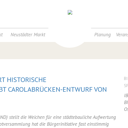
t
Neustädter Markt
Planung
Veran
T HISTORISCHE
B
S
BT CAROLABRÜCKEN-ENTWURF VON
I
B
O
ilung:
ND) stellt die Weichen für eine städtebauliche Aufwertung
ptversammlung hat die Bürgerinitiative fast einstimmig