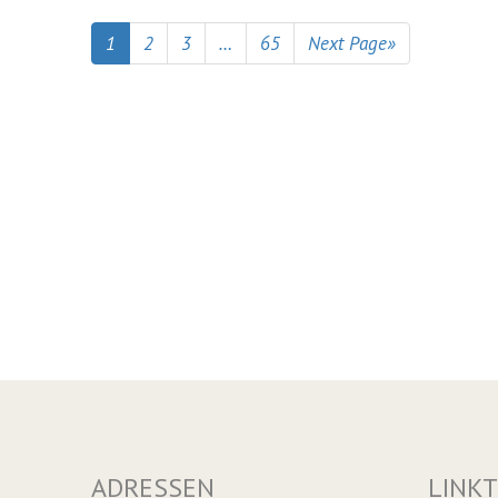
historische
Fassung
1
2
3
…
65
Next Page»
ADRESSEN
LINKT