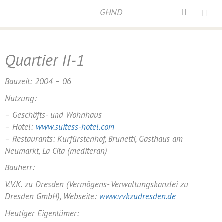
GHND
Home
/
Neumarkt
/
Quartier II-1
Quartier II-1
Bauzeit: 2004 – 06
Nutzung:
– Geschäfts- und Wohnhaus
– Hotel:
www.suitess-hotel.com
– Restaurants: Kurfürstenhof, Brunetti, Gasthaus am
Neumarkt, La Cita (mediteran)
Bauherr:
V.V.K. zu Dresden (Vermögens- Verwaltungskanzlei zu
Dresden GmbH), Webseite:
www.vvkzudresden.de
Heutiger Eigentümer: