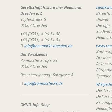
Gesellschaft Historischer Neumarkt
Landesha
Dresden e. V.
Bereich:
Töpferstraße 6
Umwelt
01067 Dresden
Die offiz
Stadtver
+49 (0351) 4 96 51 50
Neumark
+49 (0351) 4 96 51 54
info@neumarkt-dresden.de
www.ram
Kulturst
Der Vorsitzende
Dresden
Rampische Straße 29
Rekonstr
01067 Dresden
Bürgerha
Besuchereingang: Salzgasse 8
Spenden
info@rampische29.de
Wikipedi
Der Neum
Diskussi
Reibungs
GHND-Info-Shop
Neuaufba