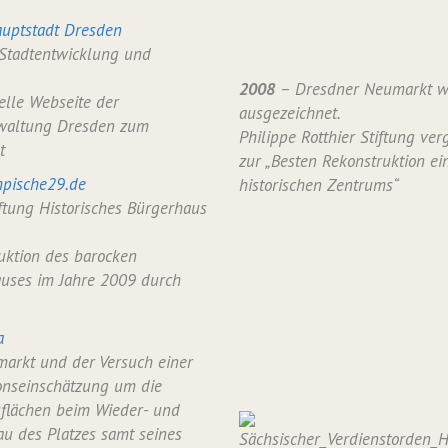
uptstadt Dresden
 Stadtentwicklung und
2008
– Dresdner Neumarkt w
ielle Webseite der
ausgezeichnet.
waltung Dresden zum
Philippe Rotthier Stiftung verg
t
zur „Besten Rekonstruktion ei
pische29.de
historischen Zentrums“
iftung Historisches Bürgerhaus
uktion des barocken
uses im Jahre 2009 durch
a
arkt und der Versuch einer
onseinschätzung um die
flächen beim Wieder- und
u des Platzes samt seines