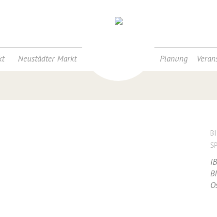
t
Neustädter Markt
Planung
Veran
B
S
I
B
O