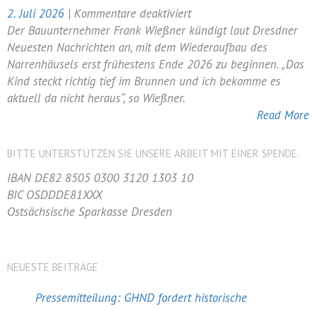
für
2. Juli 2026
|
Kommentare deaktiviert
Narrenhäusel:
Der Bauunternehmer Frank Wießner kündigt laut Dresdner
Baubeginn
Neuesten Nachrichten an, mit dem Wiederaufbau des
frühestens
Narrenhäusels erst frühestens Ende 2026 zu beginnen. „Das
Ende
Kind steckt richtig tief im Brunnen und ich bekomme es
2026
aktuell da nicht heraus“, so Wießner.
Read More
BITTE UNTERSTÜTZEN SIE UNSERE ARBEIT MIT EINER SPENDE.
IBAN DE82 8505 0300 3120 1303 10
BIC OSDDDE81XXX
Ostsächsische Sparkasse Dresden
NEUESTE BEITRÄGE
Pressemitteilung: GHND fordert historische