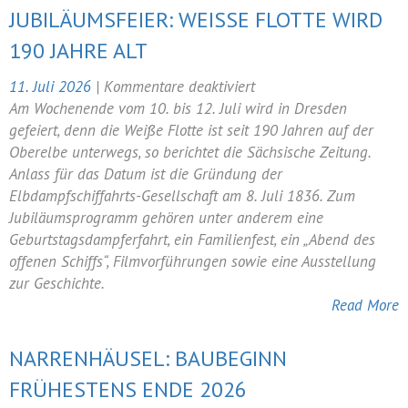
JUBILÄUMSFEIER: WEISSE FLOTTE WIRD 1
90 JAHRE ALT
für
11. Juli 2026
|
Kommentare deaktiviert
Jubiläumsfeier:
Am Wochenende vom 10. bis 12. Juli wird in Dresden
Weiße
gefeiert, denn die Weiße Flotte ist seit 190 Jahren auf der
Flotte
Oberelbe unterwegs, so berichtet die Sächsische Zeitung.
wird
Anlass für das Datum ist die Gründung der
190
Elbdampfschiffahrts-Gesellschaft am 8. Juli 1836. Zum
Jahre
Jubiläumsprogramm gehören unter anderem eine
alt
Geburtstagsdampferfahrt, ein Familienfest, ein „Abend des
offenen Schiffs“, Filmvorführungen sowie eine Ausstellung
zur Geschichte.
Read More
NARRENHÄUSEL: BAUBEGINN
FRÜHESTENS ENDE 2026