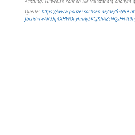
Achtung: Hinweise können Sie vollständig anonym 
Quelle:
https://www.polizei.sachsen.de/de/63999.h
fbclid=IwAR3Jq4XHWOuyhnAy5KCjKhAZcNQsFN4t9