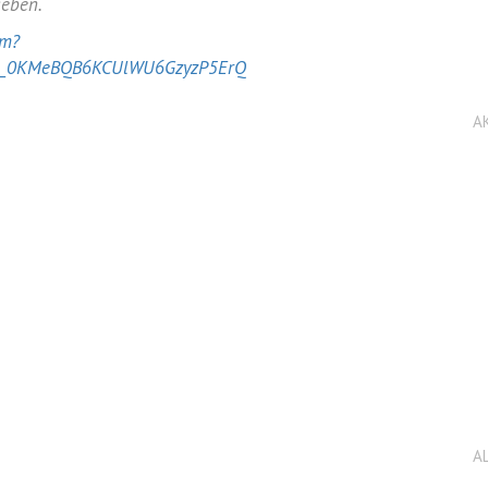
geben.
tm?
h_0KMeBQB6KCUlWU6GzyzP5ErQ
A
A