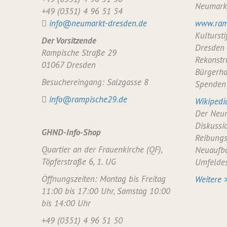
Neumark
+49 (0351) 4 96 51 54
info@neumarkt-dresden.de
www.ram
Kulturst
Der Vorsitzende
Dresden
Rampische Straße 29
Rekonstr
01067 Dresden
Bürgerha
Besuchereingang: Salzgasse 8
Spenden
info@rampische29.de
Wikipedi
Der Neum
Diskussi
GHND-Info-Shop
Reibungs
Quartier an der Frauenkirche (QF),
Neuaufba
Töpferstraße 6, 1. UG
Umfelde
Öffnungszeiten: Montag bis Freitag
Weitere 
11:00 bis 17:00 Uhr, Samstag 10:00
bis 14:00 Uhr
+49 (0351) 4 96 51 50