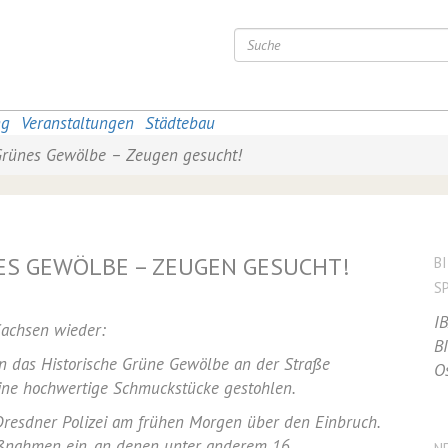
ng
Veranstaltungen
Städtebau
 Grünes Gewölbe – Zeugen gesucht!
ES GEWÖLBE – ZEUGEN GESUCHT!
B
S
I
 Sachsen wieder:
B
 das Historische Grüne Gewölbe an der Straße
O
ine hochwertige Schmuckstücke gestohlen.
 Dresdner Polizei am frühen Morgen über den Einbruch.
aßnahmen ein, an denen unter anderem 16