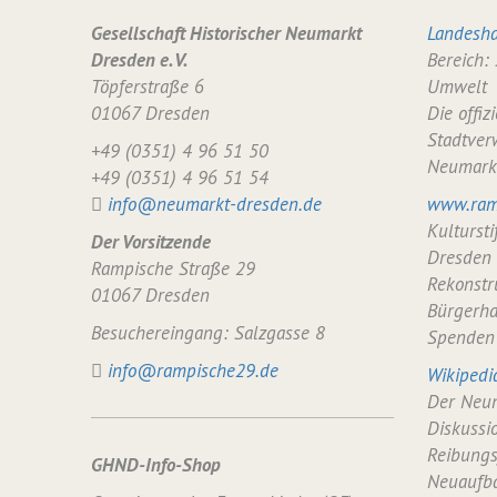
Gesellschaft Historischer Neumarkt
Landesha
Dresden e. V.
Bereich:
Töpferstraße 6
Umwelt
01067 Dresden
Die offiz
Stadtver
+49 (0351) 4 96 51 50
Neumark
+49 (0351) 4 96 51 54
info@neumarkt-dresden.de
www.ram
Kulturst
Der Vorsitzende
Dresden
Rampische Straße 29
Rekonstr
01067 Dresden
Bürgerha
Besuchereingang: Salzgasse 8
Spenden
info@rampische29.de
Wikipedi
Der Neum
Diskussi
Reibungs
GHND-Info-Shop
Neuaufba