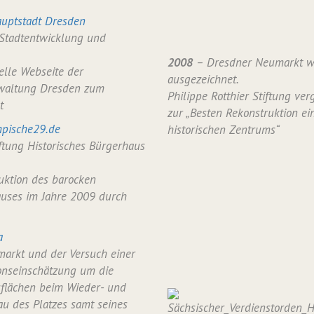
uptstadt Dresden
 Stadtentwicklung und
2008
– Dresdner Neumarkt w
ielle Webseite der
ausgezeichnet.
waltung Dresden zum
Philippe Rotthier Stiftung verg
t
zur „Besten Rekonstruktion ei
pische29.de
historischen Zentrums“
iftung Historisches Bürgerhaus
uktion des barocken
uses im Jahre 2009 durch
a
arkt und der Versuch einer
onseinschätzung um die
flächen beim Wieder- und
u des Platzes samt seines