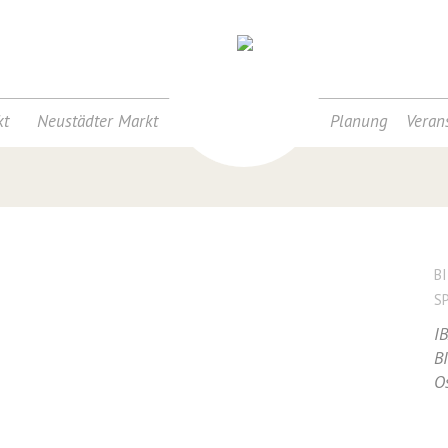
t
Neustädter Markt
Planung
Veran
B
S
I
B
O