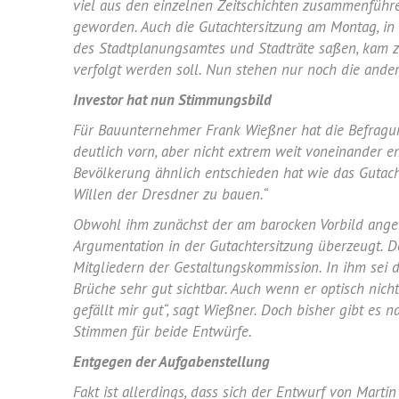
viel aus den einzelnen Zeitschichten zusammenführe
geworden. Auch die Gutachtersitzung am Montag, in 
des Stadtplanungsamtes und Stadträte saßen, kam zu
verfolgt werden soll. Nun stehen nur noch die ande
Investor hat nun Stimmungsbild
Für Bauunternehmer Frank Wießner hat die Befragun
deutlich vorn, aber nicht extrem weit voneinander entf
Bevölkerung ähnlich entschieden hat wie das Gutach
Willen der Dresdner zu bauen.“
Obwohl ihm zunächst der am barocken Vorbild angele
Argumentation in der Gutachtersitzung überzeugt. Do
Mitgliedern der Gestaltungskommission. In ihm sei di
Brüche sehr gut sichtbar. Auch wenn er optisch nic
gefällt mir gut“, sagt Wießner. Doch bisher gibt es 
Stimmen für beide Entwürfe.
Entgegen der Aufgabenstellung
Fakt ist allerdings, dass sich der Entwurf von Marti