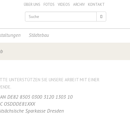
ÜBER UNS
FOTOS
VIDEOS
ARCHIV
KONTAKT
staltungen
Städtebau
ab
ITTE UNTERSTÜTZEN SIE UNSERE ARBEIT MIT EINER
PENDE.
BAN DE82 8505 0300 3120 1303 10
IC OSDDDE81XXX
stsächsische Sparkasse Dresden