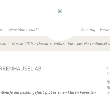
t
Neustädter Markt
Planung
Veran
sse
,
Presse 2019
/
Dresdner wählen barockes Narrenhäusel 
RRENHÄUSEL AB
B
S
I
B
ntwürfe am besten gefällt, gibt es einen klaren Favoriten
O