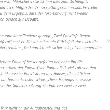
n will. Möglicherweise ist ihm dies zum Verhängnis
der zwei Mitglieder der Gestaltungskommission, Vertreter
 dem Ergebnis, dass der Ipro-Entwurf nicht weiter
ren beiden zur Debatte.
g eine klare Tendenz gezeigt. „Zwei Entwürfe liegen
A
ernt“, sagt er. Für ihn sei es ein Glücksfall, dass sich die
tergremium. „Da kann ich mir sicher sein, nichts gegen den
hnte Entwurf besser gefallen hat, habe ihn die
rt erhielt der Entwurf von Pontus Falk viel Lob von den
e historische Entwicklung des Hauses, die zeitlichen
ht am harmonischsten wirke. „Diese Herangehensweise
nach der Gutachtersitzung ein Patt von zwei zu zwei
n Trux nicht an die Aufgabenstellung des