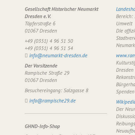
Gesellschaft Historischer Neumarkt
Landesha
Dresden e. V.
Bereich:
Töpferstraße 6
Umwelt
01067 Dresden
Die offiz
Stadtver
+49 (0351) 4 96 51 50
Neumark
+49 (0351) 4 96 51 54
info@neumarkt-dresden.de
www.ram
Kulturst
Der Vorsitzende
Dresden
Rampische Straße 29
Rekonstr
01067 Dresden
Bürgerha
Besuchereingang: Salzgasse 8
Spenden
info@rampische29.de
Wikipedi
Der Neum
Diskussi
Reibungs
GHND-Info-Shop
Neuaufba