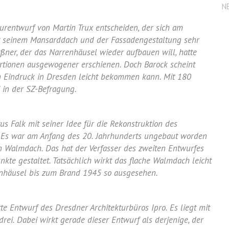
N
turentwurf von Martin Trux entscheiden, der sich am
mit seinem Mansarddach und der Fassadengestaltung sehr
ner, der das Narrenhäusel wieder aufbauen will, hatte
oportionen ausgewogener erschienen. Doch Barock scheint
en Eindruck in Dresden leicht bekommen kann. Mit 180
 in der SZ-Befragung.
s Falk mit seiner Idee für die Rekonstruktion des
t. Es war am Anfang des 20. Jahrhunderts ungebaut worden
 Walmdach. Das hat der Verfasser des zweiten Entwurfes
te gestaltet. Tatsächlich wirkt das flache Walmdach leicht
nhäusel bis zum Brand 1945 so ausgesehen.
te Entwurf des Dresdner Architekturbüros Ipro. Es liegt mit
rei. Dabei wirkt gerade dieser Entwurf als derjenige, der