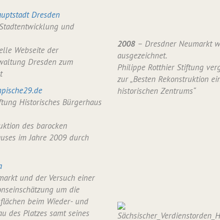
uptstadt Dresden
 Stadtentwicklung und
2008
– Dresdner Neumarkt w
ielle Webseite der
ausgezeichnet.
waltung Dresden zum
Philippe Rotthier Stiftung verg
t
zur „Besten Rekonstruktion ei
pische29.de
historischen Zentrums“
iftung Historisches Bürgerhaus
uktion des barocken
uses im Jahre 2009 durch
a
arkt und der Versuch einer
onseinschätzung um die
flächen beim Wieder- und
u des Platzes samt seines