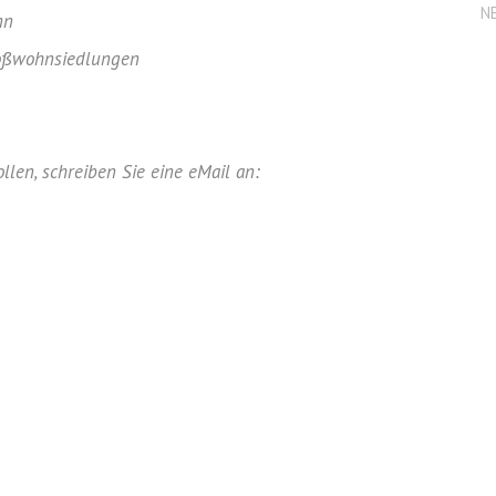
N
nn
oßwohnsiedlungen
len, schreiben Sie eine eMail an: