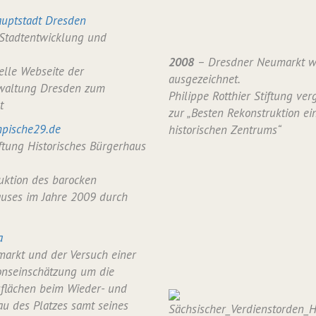
uptstadt Dresden
 Stadtentwicklung und
2008
– Dresdner Neumarkt w
ielle Webseite der
ausgezeichnet.
waltung Dresden zum
Philippe Rotthier Stiftung verg
t
zur „Besten Rekonstruktion ei
pische29.de
historischen Zentrums“
iftung Historisches Bürgerhaus
uktion des barocken
uses im Jahre 2009 durch
a
arkt und der Versuch einer
onseinschätzung um die
flächen beim Wieder- und
u des Platzes samt seines