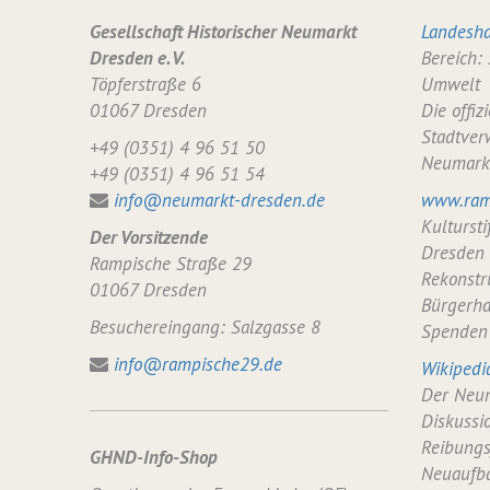
Gesellschaft Historischer Neumarkt
Landesha
Dresden e. V.
Bereich:
Töpferstraße 6
Umwelt
01067 Dresden
Die offiz
Stadtver
+49 (0351) 4 96 51 50
Neumark
+49 (0351) 4 96 51 54
info@neumarkt-dresden.de
www.ram
Kulturst
Der Vorsitzende
Dresden
Rampische Straße 29
Rekonstr
01067 Dresden
Bürgerha
Besuchereingang: Salzgasse 8
Spenden
info@rampische29.de
Wikipedi
Der Neum
Diskussi
Reibungs
GHND-Info-Shop
Neuaufba