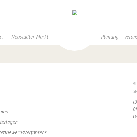
t
Neustädter Markt
Planung
Veran
B
S
I
B
emen:
O
terlagen
Wettbewerbsverfahrens