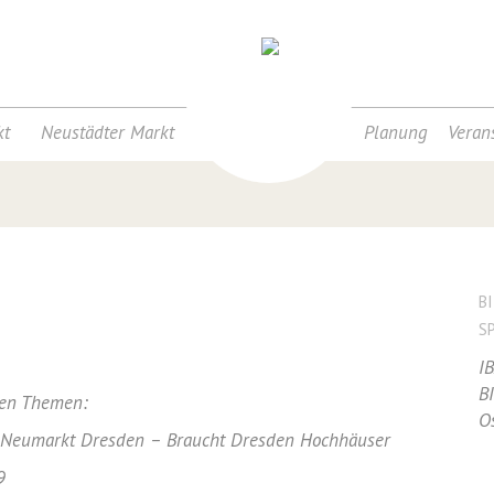
t
Neustädter Markt
Planung
Veran
B
S
I
B
den Themen:
O
her Neumarkt Dresden – Braucht Dresden Hochhäuser
9