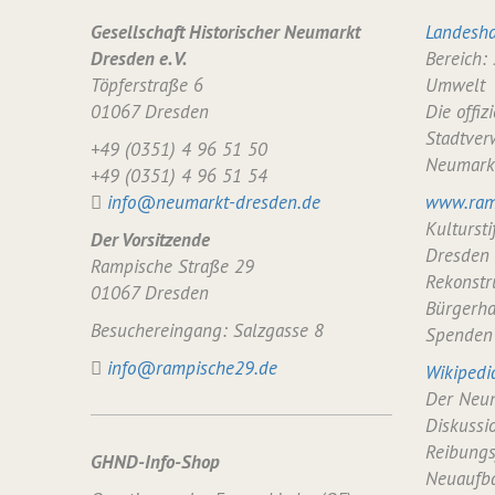
Gesellschaft Historischer Neumarkt
Landesha
Dresden e. V.
Bereich:
Töpferstraße 6
Umwelt
01067 Dresden
Die offiz
Stadtver
+49 (0351) 4 96 51 50
Neumark
+49 (0351) 4 96 51 54
info@neumarkt-dresden.de
www.ram
Kulturst
Der Vorsitzende
Dresden
Rampische Straße 29
Rekonstr
01067 Dresden
Bürgerha
Besuchereingang: Salzgasse 8
Spenden
info@rampische29.de
Wikipedi
Der Neum
Diskussi
Reibungs
GHND-Info-Shop
Neuaufba