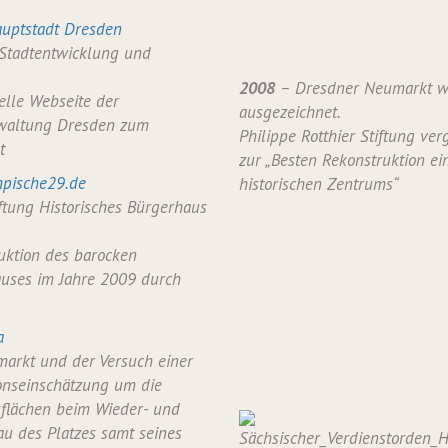
uptstadt Dresden
 Stadtentwicklung und
2008
– Dresdner Neumarkt w
ielle Webseite der
ausgezeichnet.
waltung Dresden zum
Philippe Rotthier Stiftung verg
t
zur „Besten Rekonstruktion ei
pische29.de
historischen Zentrums“
iftung Historisches Bürgerhaus
uktion des barocken
uses im Jahre 2009 durch
a
arkt und der Versuch einer
onseinschätzung um die
flächen beim Wieder- und
u des Platzes samt seines