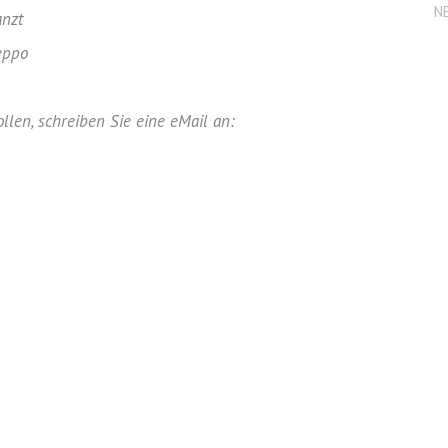
N
anzt
eppo
len, schreiben Sie eine eMail an: