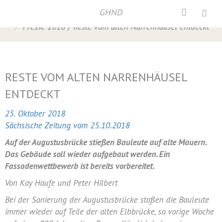
GHND
Home
/
Narrenhäusel
,
Neustädter Markt
,
Presse
,
Presse 2018
/
Reste vom alten Narrenhäusel entdeckt
RESTE VOM ALTEN NARRENHÄUSEL
ENTDECKT
25. Oktober 2018
Sächsische Zeitung vom 25.10.2018
Auf der Augustusbrücke stießen Bauleute auf alte Mauern.
Das Gebäude soll wieder aufgebaut werden. Ein
Fassadenwettbewerb ist bereits vorbereitet.
Von Kay Haufe und Peter Hilbert
Bei der Sanierung der Augustusbrücke stoßen die Bauleute
immer wieder auf Teile der alten Elbbrücke, so vorige Woche