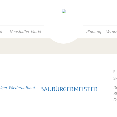
t
Neustädter Markt
Planung
Veran
B
S
I
BAUBÜRGERMEISTER
B
O