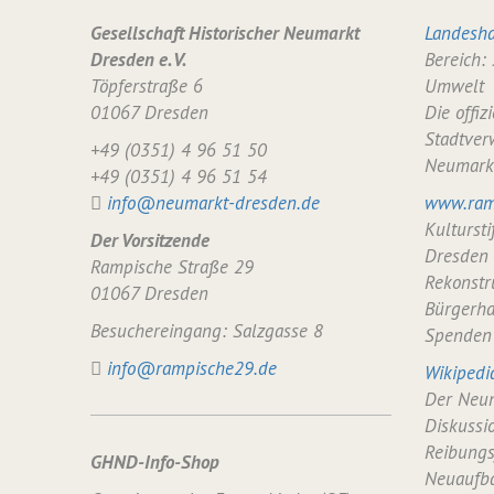
Gesellschaft Historischer Neumarkt
Landesha
Dresden e. V.
Bereich:
Töpferstraße 6
Umwelt
01067 Dresden
Die offiz
Stadtver
+49 (0351) 4 96 51 50
Neumark
+49 (0351) 4 96 51 54
info@neumarkt-dresden.de
www.ram
Kulturst
Der Vorsitzende
Dresden
Rampische Straße 29
Rekonstr
01067 Dresden
Bürgerha
Besuchereingang: Salzgasse 8
Spenden
info@rampische29.de
Wikipedi
Der Neum
Diskussi
Reibungs
GHND-Info-Shop
Neuaufba