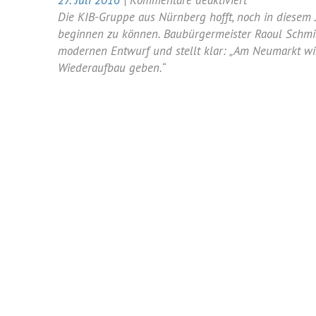
27. Juli 2016
|
Kommentare deaktiviert
Baubürgermei
Die KIB-Gruppe aus Nürnberg hofft, noch in diesem
spricht
beginnen zu können. Baubürgermeister Raoul Schmid
Klartext:
modernen Entwurf und stellt klar: „Am Neumarkt wir
Kein
Wiederaufbau geben.“
beliebiger
Wiederaufbau