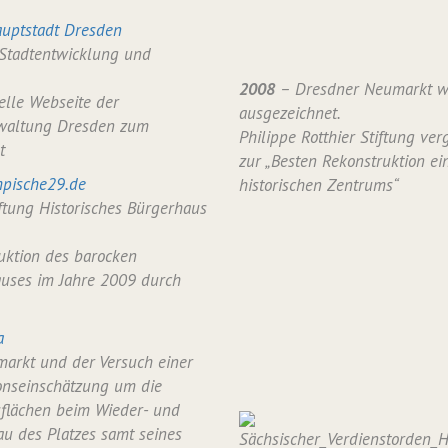
uptstadt Dresden
 Stadtentwicklung und
2008
– Dresdner Neumarkt w
ielle Webseite der
ausgezeichnet.
waltung Dresden zum
Philippe Rotthier Stiftung verg
t
zur „Besten Rekonstruktion ei
pische29.de
historischen Zentrums“
iftung Historisches Bürgerhaus
uktion des barocken
uses im Jahre 2009 durch
a
arkt und der Versuch einer
onseinschätzung um die
flächen beim Wieder- und
u des Platzes samt seines