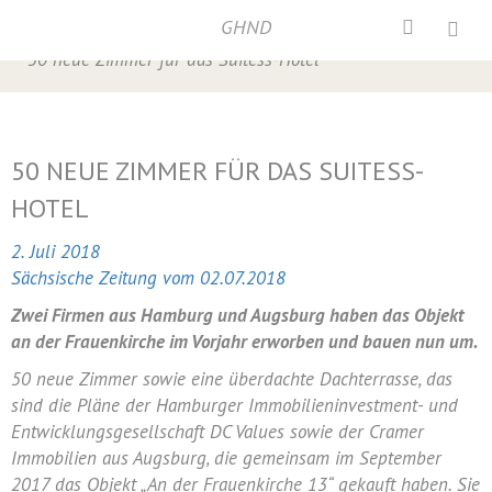
GHND
Home
/
Presse
,
Presse 2018
,
Verschiedenes
/
50 neue Zimmer für das Suitess-Hotel
50 NEUE ZIMMER FÜR DAS SUITESS-
HOTEL
2. Juli 2018
Sächsische Zeitung vom 02.07.2018
Zwei Firmen aus Hamburg und Augsburg haben das Objekt
an der Frauenkirche im Vorjahr erworben und bauen nun um.
50 neue Zimmer sowie eine überdachte Dachterrasse, das
sind die Pläne der Hamburger Immobilieninvestment- und
Entwicklungsgesellschaft DC Values sowie der Cramer
Immobilien aus Augsburg, die gemeinsam im September
2017 das Objekt „An der Frauenkirche 13“ gekauft haben. Sie