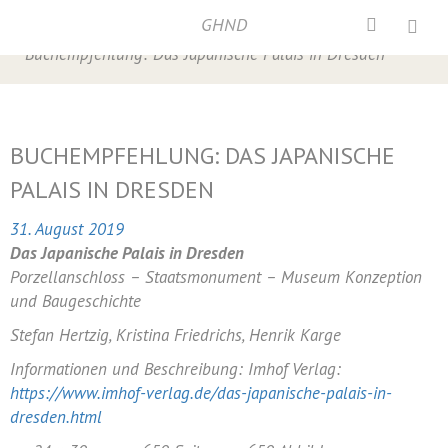
GHND
Home
/
Presse
,
Presse 2019
,
Verschiedenes
/
Buchempfehlung: Das Japanische Palais in Dresden
BUCHEMPFEHLUNG: DAS JAPANISCHE
PALAIS IN DRESDEN
31. August 2019
Das Japanische Palais in Dresden
Porzellanschloss – Staatsmonument – Museum Konzeption
und Baugeschichte
Stefan Hertzig, Kristina Friedrichs, Henrik Karge
Informationen und Beschreibung: Imhof Verlag:
https://www.imhof-verlag.de/das-japanische-palais-in-
dresden.html