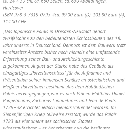
ca. 24 × 30 cm, ca. 650 Seiten, ca. 650 Abbildungen,
Hardcover
ISBN 978-3-7319-0795-4ca. 99,00 Euro (D), 101,80 Euro (A),
114,00 CHF
„Das Japanische Palais in Dresden-Neustadt gehört
zweifelsohne zu den bedeutendsten Schlossbauten des 18.
Jahrhunderts in Deutschland. Dennoch ist dem Bauwerk trotz
vereinzelter Ansätze bisher noch niemals eine umfassende
Erforschung seiner Bau- und Architekturgeschichte
zugekommen. August der Starke hatte das Gebäude als
einzigartiges „Porzellanschloss“ für die Aufnahme und
Präsentation seiner immensen Schätze an ostasiatischen und
Meißner Porzellanen bestimmt. Aus dem Holländischen
Palais hervorgegangen, war es nach Plänen Matthäus Daniel
Pöppelmanns, Zacharias Longuelunes und Jean de Bodts
1729–38 errichtet, jedoch niemals vollendet worden. Im
Siebenjährigen Krieg teilweise zerstört, wurde das Palais
1783 als Monument des sächsischen Staates
wiederaufgebaut – es beherbergte nun die berühmte