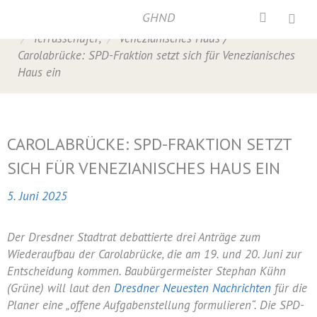
GHND
Home
/
Carolabrücke
,
Presse
,
Presse 2025
,
Terrassenufer
,
Venezianisches Haus
/
Carolabrücke: SPD-Fraktion setzt sich für Venezianisches
Haus ein
CAROLABRÜCKE: SPD-FRAKTION SETZT
SICH FÜR VENEZIANISCHES HAUS EIN
5. Juni 2025
Der Dresdner Stadtrat debattierte drei Anträge zum
Wiederaufbau der Carolabrücke, die am 19. und 20. Juni zur
Entscheidung kommen. Baubürgermeister Stephan Kühn
(Grüne) will laut den
Dresdner Neuesten Nachrichten
für die
Planer eine „offene Aufgabenstellung formulieren“. Die SPD-