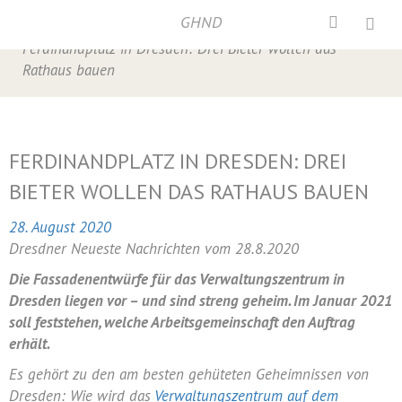
GHND
Home
/
Hochhausdebatte
,
Presse
,
Presse 2020
/
Ferdinandplatz in Dresden: Drei Bieter wollen das
Rathaus bauen
FERDINANDPLATZ IN DRESDEN: DREI
BIETER WOLLEN DAS RATHAUS BAUEN
28. August 2020
Dresdner Neueste Nachrichten vom 28.8.2020
Die Fassadenentwürfe für das Verwaltungszentrum in
Dresden liegen vor – und sind streng geheim. Im Januar 2021
soll feststehen, welche Arbeitsgemeinschaft den Auftrag
erhält.
Es gehört zu den am besten gehüteten Geheimnissen von
Dresden
: Wie wird das
Verwaltungszentrum auf dem