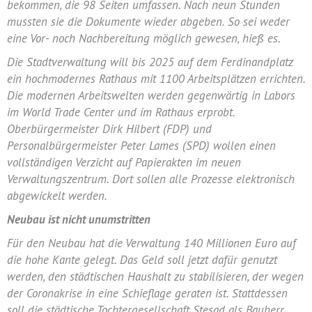
bekommen, die 98 Seiten umfassen. Nach neun Stunden
mussten sie die Dokumente wieder abgeben. So sei weder
eine Vor- noch Nachbereitung möglich gewesen, hieß es.
Die Stadtverwaltung will bis 2025 auf dem
Ferdinandplatz
ein hochmodernes Rathaus mit 1100 Arbeitsplätzen errichten.
Die modernen Arbeitswelten werden gegenwärtig in Labors
im
World Trade Center
und im Rathaus erprobt.
Oberbürgermeister
Dirk Hilbert
(
FDP
) und
Personalbürgermeister
Peter Lames
(
SPD
) wollen einen
vollständigen Verzicht auf Papierakten im neuen
Verwaltungszentrum
. Dort sollen alle Prozesse elektronisch
abgewickelt werden.
Neubau
ist nicht unumstritten
Für den
Neubau
hat die Verwaltung 140 Millionen Euro auf
die hohe Kante gelegt. Das Geld soll jetzt dafür genutzt
werden, den städtischen Haushalt zu stabilisieren, der wegen
der
Coronakrise
in eine Schieflage geraten ist. Stattdessen
soll die städtische Tochtergesellschaft Stesad als Bauherr