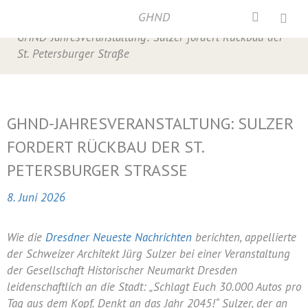
GHND
Home
/
Presse
,
Presse 2026
,
Veranstaltungen
/
GHND-Jahresveranstaltung: Sulzer fordert Rückbau der
St. Petersburger Straße
GHND-JAHRESVERANSTALTUNG: SULZER
FORDERT RÜCKBAU DER ST.
PETERSBURGER STRASSE
8. Juni 2026
Wie die
Dresdner Neueste Nachrichten
berichten, appellierte
der Schweizer Architekt Jürg Sulzer bei einer Veranstaltung
der Gesellschaft Historischer Neumarkt Dresden
leidenschaftlich an die Stadt: „Schlagt Euch 30.000 Autos pro
Tag aus dem Kopf. Denkt an das Jahr 2045!“ Sulzer, der an