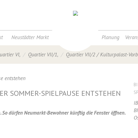
t
Neustädter Markt
Planung
Veran
uartier VI
,
Quartier VII/1
,
Quartier VII/2
/
Kulturpalast-Vor
B
DER SOMMER-SPIELPAUSE ENTSTEHEN
S
I
B
n. So dürfen Neumarkt-Bewohner künftig die Fenster öffnen.
O