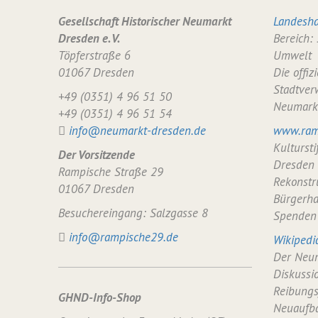
Gesellschaft Historischer Neumarkt
Landesha
Dresden e. V.
Bereich:
Töpferstraße 6
Umwelt
01067 Dresden
Die offiz
Stadtver
+49 (0351) 4 96 51 50
Neumark
+49 (0351) 4 96 51 54
info@neumarkt-dresden.de
www.ram
Kulturst
Der Vorsitzende
Dresden
Rampische Straße 29
Rekonstr
01067 Dresden
Bürgerha
Besuchereingang: Salzgasse 8
Spenden
info@rampische29.de
Wikipedi
Der Neum
Diskussi
Reibungs
GHND-Info-Shop
Neuaufba