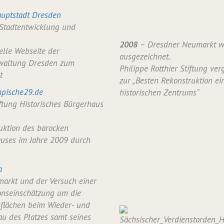
uptstadt Dresden
 Stadtentwicklung und
2008
– Dresdner Neumarkt w
ielle Webseite der
ausgezeichnet.
waltung Dresden zum
Philippe Rotthier Stiftung verg
t
zur „Besten Rekonstruktion ei
pische29.de
historischen Zentrums“
iftung Historisches Bürgerhaus
uktion des barocken
uses im Jahre 2009 durch
a
arkt und der Versuch einer
onseinschätzung um die
flächen beim Wieder- und
u des Platzes samt seines