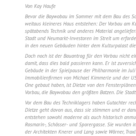
Von Kay Haufe
Bevor die Baywobau im Sommer mit dem Bau des Sc
weitaus kleineres Haus entstehen: Der Vorbau am Kul
spätabends Technik und anderes Material angeliefer
Stadt und Neumarkt-Investoren im Streit um erforde
in den neuen Gebäuden hinter dem Kulturpalast die 
Doch noch ist der Bauantrag für den Vorbau nicht e
damit, dass dies bald passieren kann. Er ist zuvers
Gebäude in der Spielpause der Philharmonie im Jul
Immobilienfirmen von Michael Kimmerle und der USD,
One gebaut haben, ist Dietze von den Fensterplänen 
Vorbau, die Baywobau den größten Batzen. Die Stadt 
Vor dem Bau des Techniklagers haben Gutachter rechn
Dietze geht davon aus, dass sie stimmen und er dan
entstehen sowohl moderne als auch historisch anmu
Rosmarin-, Schösser- und Sporergasse. Sie wurden i
der Architekten Knerer und Lang sowie Wörner, Trax