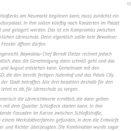
N
hloßecks am Neumarkt beginnen kann, muss zunächst ein
turpalast. In ihm sollen künftig nach Konzerten im Palast
t und gelagert werden. Das ist ein Kompromiss zwischen
rlichen Lärmschutz. Denn eigentlich sollte kein Bewohner
Fenster öffnen dürfen.
ingereicht. Baywobau-Chef Berndt Dietze rechnet jedoch
ichtlich, dass die Genehmigung dann schnell geht und das
i und August entstehen kann. Gemeinsam mit den
 die den bereits fertigen Jüdenhof und das Palais City
der Stadt betroffen. Alle drei bezahlen deshalb für den
lehnt es ab, für Lärmschutz zu sorgen.
erisch die Lärmrichtwerte ermittelt, die dann gelten.
n mit dem Quartier Schloßeck starten kann. In ihm
tende Fassaden im Karree zwischen Schloßstraße,
n einem Werkstattverfahren gefunden, in dem die Entwürfe
ler und Richter überzeugten. Die Kombination wurde sogar