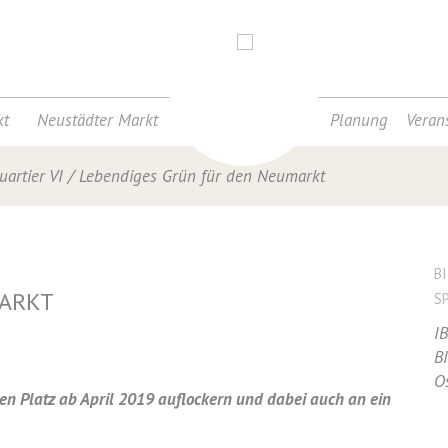
t
Neustädter Markt
Planung
Veran
uartier VI
/
Lebendiges Grün für den Neumarkt
B
MARKT
S
I
B
O
en Platz ab April 2019 auflockern und dabei auch an ein