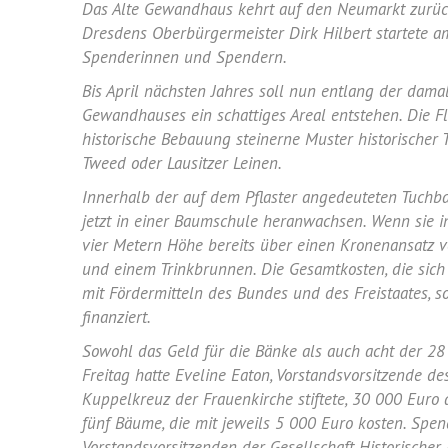
Das Alte Gewandhaus kehrt auf den Neumarkt zurück
Dresdens Oberbürgermeister Dirk Hilbert startete a
Spenderinnen und Spendern.
Bis April nächsten Jahres soll nun entlang der dam
Gewandhauses ein schattiges Areal entstehen. Die F
historische Bebauung steinerne Muster historischer 
Tweed oder Lausitzer Leinen.
Innerhalb der auf dem Pflaster angedeuteten Tuchba
jetzt in einer Baumschule heranwachsen. Wenn sie 
vier Metern Höhe bereits über einen Kronenansatz v
und einem Trinkbrunnen. Die Gesamtkosten, die sich
mit Fördermitteln des Bundes und des Freistaates, 
finanziert.
Sowohl das Geld für die Bänke als auch acht der 28
Freitag hatte Eveline Eaton, Vorstandsvorsitzende de
Kuppelkreuz der Frauenkirche stiftete, 30 000 Euro 
fünf Bäume, die mit jeweils 5 000 Euro kosten. Spe
Vorstandsvorsitzenden der Gesellschaft Historischer