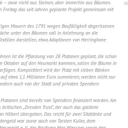
 – zwar nicht aus Steinen, aber immerhin aus Bäumen.
N
m Freitag das seit Jahren geplante Projekt gemeinsam mit
aligen Mauern des 1791 wegen Baufälligkeit abgerissenen
läche unter den Bäumen soll in Anlehnung an die
Textilien darstellen, etwa Adaptionen von Herringbone
hnen ist die Pflanzung von 28 Platanen geplant, die schon
im Oktober auf den Neumarkt kommen, sollen die Bäume in
erfügen. Komplettiert wird der Platz mit sieben Bänken
 auf etwa 1,1 Millionen Euro summieren, werden nicht nur
sondern auch von der Stadt und privaten Spendern
 Platanen sind bereits von Spendern finanziert worden. Am
s britischen „Dresden Trust“, der auch das goldene
an Hilbert übergeben. Das reicht für zwei Sitzbänke und
ndengeld war zuvor auch von Torsten Kulke, dem
 Neumarkt e. V., der Baufirma Max Wiessner sowie den