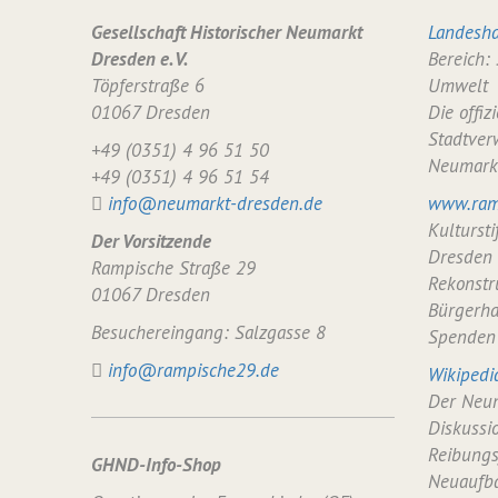
Gesellschaft Historischer Neumarkt
Landesha
Dresden e. V.
Bereich:
Töpferstraße 6
Umwelt
01067 Dresden
Die offiz
Stadtver
+49 (0351) 4 96 51 50
Neumark
+49 (0351) 4 96 51 54
info@neumarkt-dresden.de
www.ram
Kulturst
Der Vorsitzende
Dresden
Rampische Straße 29
Rekonstr
01067 Dresden
Bürgerha
Besuchereingang: Salzgasse 8
Spenden
info@rampische29.de
Wikipedi
Der Neum
Diskussi
Reibungs
GHND-Info-Shop
Neuaufba