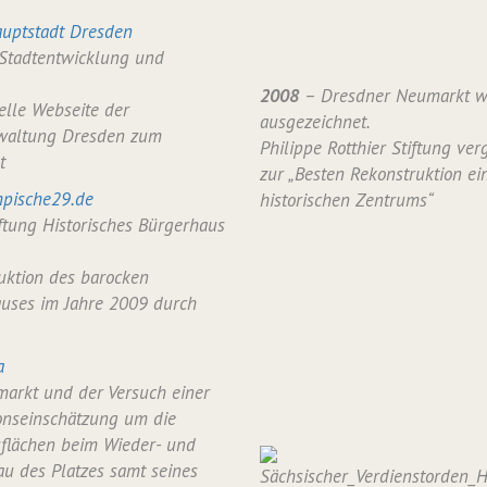
uptstadt Dresden
 Stadtentwicklung und
2008
– Dresdner Neumarkt w
ielle Webseite der
ausgezeichnet.
waltung Dresden zum
Philippe Rotthier Stiftung verg
t
zur „Besten Rekonstruktion ei
pische29.de
historischen Zentrums“
iftung Historisches Bürgerhaus
uktion des barocken
uses im Jahre 2009 durch
a
arkt und der Versuch einer
onseinschätzung um die
flächen beim Wieder- und
u des Platzes samt seines