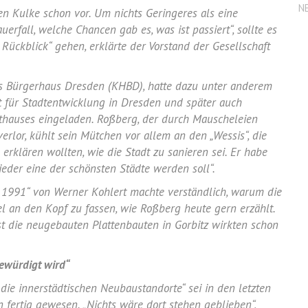
N
en Kulke
schon vor. Um nichts Geringeres als eine
uerfall
, welche Chancen gab es, was ist passiert“, sollte es
 Rückblick“ gehen, erklärte der Vorstand der Gesellschaft
hes Bürgerhaus
Dresden
(KHBD), hatte dazu unter anderem
t für
Stadtentwicklung
in
Dresden
und später auch
athauses eingeladen.
Roßberg
, der durch Mauscheleien
erlor, kühlt sein Mütchen vor allem an den „Wessis“, die
erklären wollten, wie die Stadt zu sanieren sei. Er habe
eder eine der schönsten Städte werden soll“.
 1991“ von Werner Kohlert machte verständlich, warum die
el an den Kopf zu fassen, wie
Roßberg
heute gern erzählt.
bst die neugebauten Plattenbauten in
Gorbitz
wirkten schon
gewürdigt wird“
die innerstädtischen Neubaustandorte“ sei in den letzten
 fertig gewesen. „Nichts wäre dort stehen geblieben“,