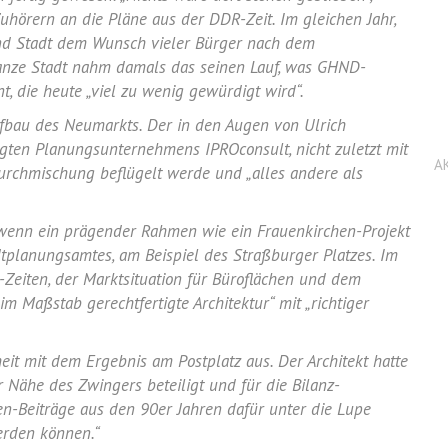
hörern an die Pläne aus der DDR-Zeit. Im gleichen Jahr,
 und Stadt dem Wunsch vieler Bürger nach dem
ganze Stadt nahm damals das seinen Lauf, was GHND-
t, die heute „viel zu wenig gewürdigt wird“.
ufbau des
Neumarkts
. Der in den Augen von
Ulrich
ligten Planungsunternehmens IPROconsult, nicht zuletzt mit
A
rchmischung beflügelt werde und „alles andere als
 wenn ein prägender Rahmen wie ein Frauenkirchen-Projekt
adtplanungsamtes, am Beispiel des Straßburger Platzes. Im
eiten, der Marktsituation für Büroflächen und dem
im Maßstab gerechtfertigte Architektur“ mit „richtiger
heit mit dem Ergebnis am
Postplatz
aus. Der Architekt hatte
 Nähe des Zwingers beteiligt und für die Bilanz-
en-Beiträge aus den 90er Jahren dafür unter die Lupe
erden können.“