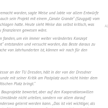
r gemacht worden, sagte
Weise
und lobte vor allem Entwürfe
 auch sein Projekt mit einem „
Canale
Grande“ (
Szuggat
) vom
chlagen hatte. Heute sieht
Weise
das selbst kritisch, was
A
u finanzieren gewesen wäre.
oren fanden, um ein immer weiter verändertes Konzept
t“ entstanden und versucht worden, das Beste daraus zu
ache von Jahrhunderten ist, können wir noch für den
fessor an der
TU Dresden
, hält in der von der Dresdner
runde
mit seiner Kritik am
Postplatz
auch nicht hinter dem
tischen Platz bringt.“
ie Bauprojekte bewertet, aber auf den Kooperationswillen
r Umstände nicht urteilen, sondern vor allem darauf
derswo gelernt werden kann. „Das ist viel wichtiger, als