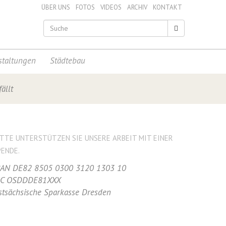
ÜBER UNS
FOTOS
VIDEOS
ARCHIV
KONTAKT
staltungen
Städtebau
ällt
ITTE UNTERSTÜTZEN SIE UNSERE ARBEIT MIT EINER
PENDE.
BAN DE82 8505 0300 3120 1303 10
IC OSDDDE81XXX
stsächsische Sparkasse Dresden