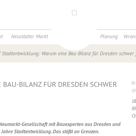
t
Neustädter Markt
Planung
Veran
/
Stadtentwicklung: Warum eine Bau-Bilanz für Dresden schwer f
 BAU-BILANZ FÜR DRESDEN SCHWER
B
S
I
B
O
 Neumarkt-Gesellschaft mit Bauexperten aus Dresden und
0 Jahre Stadtentwicklung. Das stößt an Grenzen.