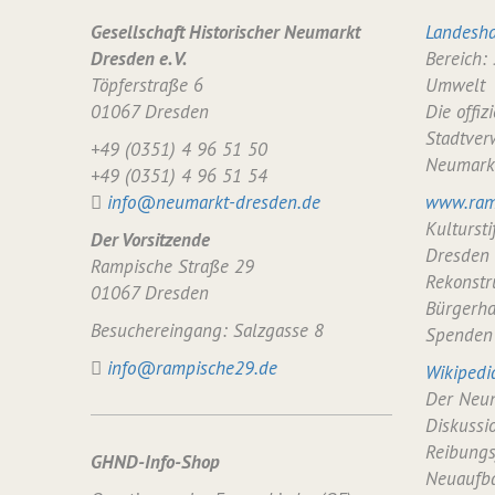
Gesellschaft Historischer Neumarkt
Landesha
Dresden e. V.
Bereich:
Töpferstraße 6
Umwelt
01067 Dresden
Die offiz
Stadtver
+49 (0351) 4 96 51 50
Neumark
+49 (0351) 4 96 51 54
info@neumarkt-dresden.de
www.ram
Kulturst
Der Vorsitzende
Dresden
Rampische Straße 29
Rekonstr
01067 Dresden
Bürgerha
Besuchereingang: Salzgasse 8
Spenden
info@rampische29.de
Wikipedi
Der Neum
Diskussi
Reibungs
GHND-Info-Shop
Neuaufba