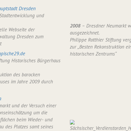
uptstadt Dresden
 Stadtentwicklung und
2008
– Dresdner Neumarkt w
ielle Webseite der
ausgezeichnet.
waltung Dresden zum
Philippe Rotthier Stiftung verg
t
zur „Besten Rekonstruktion ei
pische29.de
historischen Zentrums“
iftung Historisches Bürgerhaus
uktion des barocken
uses im Jahre 2009 durch
a
arkt und der Versuch einer
onseinschätzung um die
flächen beim Wieder- und
u des Platzes samt seines