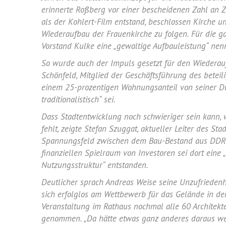
erinnerte
Roßberg
vor einer bescheidenen Zahl an Zu
als der Kohlert-Film entstand, beschlossen Kirche
Wiederaufbau der Frauenkirche zu folgen. Für die 
Vorstand
Kulke
eine „gewaltige Aufbauleistung“ nenn
So wurde auch der Impuls gesetzt für den Wiedera
Schönfeld
, Mitglied der Geschäftsführung des betei
einem 25-prozentigen Wohnungsanteil von seiner Du
traditionalistisch“ sei.
Dass
Stadtentwicklung
noch schwieriger sein kann,
fehlt, zeigte
Stefan Szuggat
, aktueller Leiter des St
Spannungsfeld zwischen dem Bau-Bestand aus DDR-Z
finanziellen Spielraum von Investoren sei dort eine „
Nutzungsstruktur“ entstanden.
Deutlicher sprach
Andreas Weise
seine Unzufrieden
sich erfolglos am Wettbewerb für das Gelände in der
Veranstaltung im Rathaus nochmal alle 60 Architekt
genommen. „Da hätte etwas ganz anderes daraus w