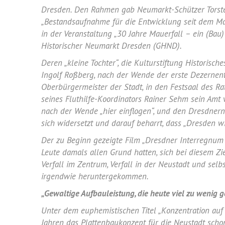
Dresden.
Den Rahmen gab Neumarkt-Schützer
Torst
„Bestandsaufnahme für die Entwicklung seit dem
Ma
in der Veranstaltung „30 Jahre
Mauerfall
– ein (Bau)
Historischer Neumarkt Dresden (GHND).
Deren „kleine Tochter“, die Kulturstiftung Historisc
Ingolf Roßberg
, nach der Wende der erste Dezernen
Oberbürgermeister der Stadt, in den Festsaal des R
seines Fluthilfe-Koordinators
Rainer Sehm
sein Amt v
nach der Wende „hier einflogen“, und den Dresdnern 
sich widersetzt und darauf beharrt, dass „
Dresden
wi
Der zu Beginn gezeigte Film „Dresdner Interregnum
Leute damals allen Grund hatten, sich bei diesem Zi
Verfall im Zentrum, Verfall in der Neustadt und sel
irgendwie heruntergekommen.
„Gewaltige Aufbauleistung, die heute viel zu wenig 
Unter dem euphemistischen Titel „Konzentration auf 
Jahren das Plattenbaukonzept für die Neustadt schon