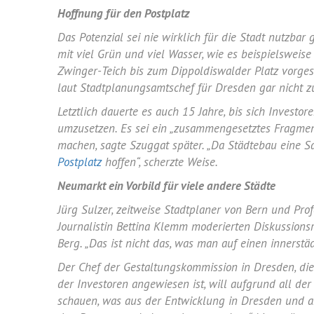
Hoffnung für den
Postplatz
Das Potenzial sei nie wirklich für die Stadt nutzba
mit viel Grün und viel Wasser, wie es beispielsweise
Zwinger-Teich bis zum Dippoldiswalder Platz vorges
laut Stadtplanungsamtschef für
Dresden
gar nicht z
Letztlich dauerte es auch 15 Jahre, bis sich Invest
umzusetzen. Es sei ein „zusammengesetztes Fragmen
machen, sagte
Szuggat
später. „Da Städtebau eine S
Postplatz
hoffen“, scherzte
Weise
.
Neumarkt
ein Vorbild für viele andere Städte
Jürg Sulzer
, zeitweise Stadtplaner von Bern und Pro
Journalistin
Bettina Klemm
moderierten
Diskussions
Berg. „Das ist nicht das, was man auf einen innerstäd
Der Chef der Gestaltungskommission in
Dresden
, d
der Investoren angewiesen ist, will aufgrund all de
schauen, was aus der Entwicklung in
Dresden
und an