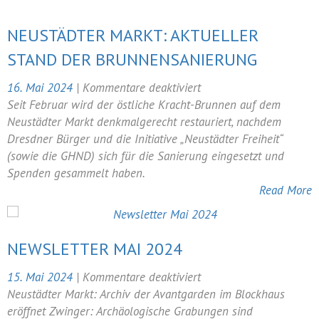
NEUSTÄDTER MARKT: AKTUELLER
STAND DER BRUNNENSANIERUNG
für
16. Mai 2024
|
Kommentare deaktiviert
Neustädter
Seit Februar wird der östliche Kracht-Brunnen auf dem
Markt:
Neustädter Markt denkmalgerecht restauriert, nachdem
Aktueller
Dresdner Bürger und die Initiative „Neustädter Freiheit“
Stand
(sowie die GHND) sich für die Sanierung eingesetzt und
der
Spenden gesammelt haben.
Brunnensanierung
Read More
NEWSLETTER MAI 2024
für
15. Mai 2024
|
Kommentare deaktiviert
Newsletter
Neustädter Markt: Archiv der Avantgarden im Blockhaus
Mai
eröffnet Zwinger: Archäologische Grabungen sind