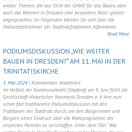
11.
wieder Themen, die aus Sicht der GHND für das Bauen, aber
Mai:
auch das Wohnen in Dresden eine besondere Rolle spielen
die
angesprochen. Im Folgenden können Sie sich über die
Teilnehmer
Podiumsteilnehmer der Stadtratsfraktionen informieren
im
Read More
Überblick
PODIUMSDISKUSSION „WIE WEITER
BAUEN IN DRESDEN?“ AM 11. MAI IN DER
TRINITATISKIRCHE
für
5. Mai 2024
|
Kommentare deaktiviert
Podiumsdiskussion
Im Vorfeld der Kommunalwahl (Stadtrat) am 9. Juni führt die
„Wie
Gesellschaft Historischer Neumarkt Dresden e. V. ihre nun
weiter
schon fast traditionelle Podiumsdiskussion mit den
Bauen
Fraktionen des Stadtrats durch, um den Bürgerinnen und
in
Bürgern einen Eindruck über die Wahlprogramme der
Dresden?“
einzelnen Parteien zu verschaffen. Unter dem Titel "Wie