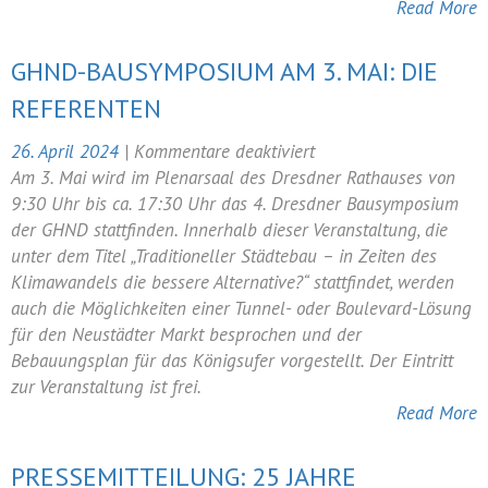
eröffnet
Read More
GHND-BAUSYMPOSIUM AM 3. MAI: DIE
REFERENTEN
für
26. April 2024
|
Kommentare deaktiviert
GHND-
Am 3. Mai wird im Plenarsaal des Dresdner Rathauses von
Bausymposium
9:30 Uhr bis ca. 17:30 Uhr das 4. Dresdner Bausymposium
am
der GHND stattfinden. Innerhalb dieser Veranstaltung, die
3.
unter dem Titel „Traditioneller Städtebau – in Zeiten des
Mai:
Klimawandels die bessere Alternative?“ stattfindet, werden
Die
auch die Möglichkeiten einer Tunnel- oder Boulevard-Lösung
Referenten
für den Neustädter Markt besprochen und der
Bebauungsplan für das Königsufer vorgestellt. Der Eintritt
zur Veranstaltung ist frei.
Read More
PRESSEMITTEILUNG: 25 JAHRE