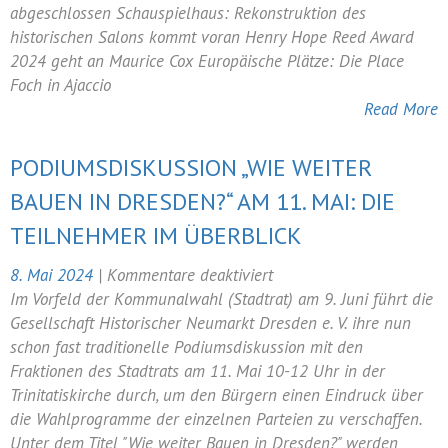
2024
abgeschlossen Schauspielhaus: Rekonstruktion des
historischen Salons kommt voran Henry Hope Reed Award
2024 geht an Maurice Cox Europäische Plätze: Die Place
Foch in Ajaccio
Read More
PODIUMSDISKUSSION „WIE WEITER
BAUEN IN DRESDEN?“ AM 11. MAI: DIE
TEILNEHMER IM ÜBERBLICK
für
8. Mai 2024
|
Kommentare deaktiviert
Podiumsdiskussion
Im Vorfeld der Kommunalwahl (Stadtrat) am 9. Juni führt die
„Wie
Gesellschaft Historischer Neumarkt Dresden e. V. ihre nun
weiter
schon fast traditionelle Podiumsdiskussion mit den
Bauen
Fraktionen des Stadtrats am 11. Mai 10-12 Uhr in der
in
Trinitatiskirche durch, um den Bürgern einen Eindruck über
Dresden?“
die Wahlprogramme der einzelnen Parteien zu verschaffen.
am
Unter dem Titel "Wie weiter Bauen in Dresden?" werden