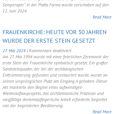
des
Semperoper“ in der Piatta Forma wurde verschoben auf den
Schmuckvorhanges
12. Juni 2024.
vom
Read More
Palais
Großer
FRAUENKIRCHE: HEUTE VOR 30 JAHREN
Garten
WURDE DER ERSTE STEIN GESETZT
zur
Semperoper“
für
27. Mai 2024
|
Kommentare deaktiviert
auf
Frauenkirche:
Am 27. Mai 1994 wurde mit einer feierlichen Zeremonie der
12.
Heute
erste Stein der Frauenkirche symbolisch gesetzt. Ein großer
Juni
vor
Sandsteinquader, der bei der archäologischen
verschoben
30
Enttrümmerung gefunden und restauriert wurde, wurde an
Jahren
seinen ursprünglichen Platz am Eingang A gehoben. Dieser
wurde
Akt markierte den Beginn eines aufwendigen
der
Wiederaufbauprojekts, das architektonische Präzision und
erste
sorgfältige denkmalpflegerische Arbeit erforderte, begleitet
Stein
von der begeisterten Bevölkerung.
gesetzt
Read More