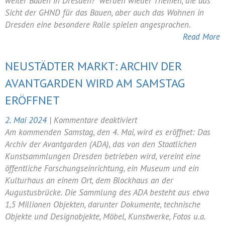
am
weiter Bauen in Dresden?" werden wieder Themen, die aus
11.
Sicht der GHND für das Bauen, aber auch das Wohnen in
Mai
Dresden eine besondere Rolle spielen angesprochen.
in
Read More
der
Trinitatiskirche
NEUSTÄDTER MARKT: ARCHIV DER
AVANTGARDEN WIRD AM SAMSTAG
ERÖFFNET
für
2. Mai 2024
|
Kommentare deaktiviert
Neustädter
Am kommenden Samstag, den 4. Mai, wird es eröffnet: Das
Markt:
Archiv der Avantgarden (ADA), das von den Staatlichen
Archiv
Kunstsammlungen Dresden betrieben wird, vereint eine
der
öffentliche Forschungseinrichtung, ein Museum und ein
Avantgarden
Kulturhaus an einem Ort, dem Blockhaus an der
wird
Augustusbrücke. Die Sammlung des ADA besteht aus etwa
am
1,5 Millionen Objekten, darunter Dokumente, technische
Samstag
Objekte und Designobjekte, Möbel, Kunstwerke, Fotos u.a.