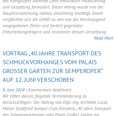
mehr
des Königsufers konkrete Ziele hinsichtlich Parzellierung
Rekonstruktionen
und Gestaltung formuliert. Dieser Antrag wurde von der
am
Hauptversammlung nahezu einstimmig bestätigt. Damit
Königsufer
verpflichtet sich die GHND zu den von der Vereinsjugend
vorgegebenen Zielen und fordert gegenüber
Entscheidungsträgern und Investoren dessen Umsetzung.
Read More
VORTRAG „40 JAHRE TRANSPORT DES
SCHMUCKVORHANGES VOM PALAIS
GROSSER GARTEN ZUR SEMPEROPER“ A
UF 12. JUNI VERSCHOBEN
für
9. Juni 2024
|
Kommentare deaktiviert
Vortrag
Wir bitten darum, folgende Terminänderung zu
„40
berücksichtigen: Der Vortrag von Dipl.-Ing. Architekt Lucas
Jahre
Müller (Gottfried Semper-Club Dresden) „40 Jahre Transport
Transport
des Schmuckvorhanges vom Palais Großer Garten zur