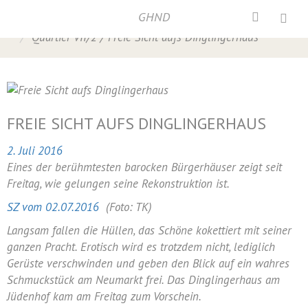
GHND
Home
/
Neumarkt
,
Presse
,
Presse 2016
,
Quartier VII/2
/
Freie Sicht aufs Dinglingerhaus
FREIE SICHT AUFS DINGLINGERHAUS
2. Juli 2016
Eines der berühmtesten barocken Bürgerhäuser zeigt seit
Freitag, wie gelungen seine Rekonstruktion ist.
SZ vom 02.07.2016
(Foto: TK)
Langsam fallen die Hüllen, das Schöne kokettiert mit seiner
ganzen Pracht. Erotisch wird es trotzdem nicht, lediglich
Gerüste verschwinden und geben den Blick auf ein wahres
Schmuckstück am Neumarkt frei. Das Dinglingerhaus am
Jüdenhof kam am Freitag zum Vorschein.