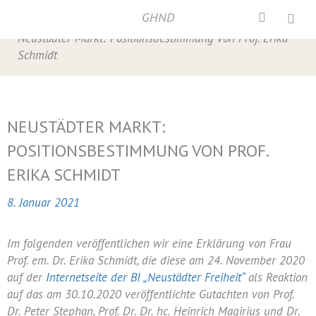
GHND
Home
/
Neustädter Markt
,
Verschiedenes
/
Neustädter Markt: Positionsbestimmung von Prof. Erika
Schmidt
NEUSTÄDTER MARKT:
POSITIONSBESTIMMUNG VON PROF.
ERIKA SCHMIDT
8. Januar 2021
Im folgenden veröffentlichen wir eine Erklärung von Frau
Prof. em. Dr. Erika Schmidt, die diese am 24. November 2020
auf der
Internetseite der BI „Neustädter Freiheit“
als Reaktion
auf das am 30.10.2020 veröffentlichte Gutachten von Prof.
Dr. Peter Stephan, Prof. Dr. Dr. hc. Heinrich Magirius und Dr.