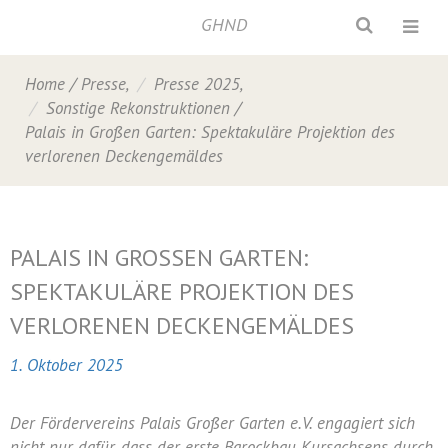
GHND
Home
/
Presse
,
Presse 2025
,
Sonstige Rekonstruktionen
/
Palais in Großen Garten: Spektakuläre Projektion des
verlorenen Deckengemäldes
PALAIS IN GROSSEN GARTEN: S
PEKTAKULÄRE PROJEKTION DES V
ERLORENEN DECKENGEMÄLDES
1. Oktober 2025
Der Fördervereins Palais Großer Garten e.V. engagiert sich
nicht nur dafür, dass der erste Barockbau Kursachsens durch