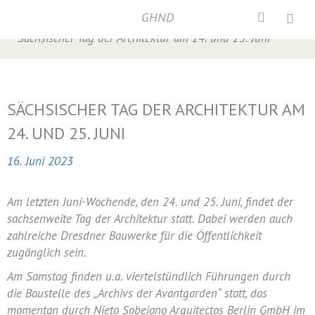
GHND
Home
/
Presse
,
Presse 2023
,
Veranstaltungen
/
Sächsischer Tag der Architektur am 24. und 25. Juni
SÄCHSISCHER TAG DER ARCHITEKTUR AM
24. UND 25. JUNI
16. Juni 2023
Am letzten Juni-Wochende, den 24. und 25. Juni, findet der
sachsenweite Tag der Architektur statt. Dabei werden auch
zahlreiche Dresdner Bauwerke für die Öffentlichkeit
zugänglich sein.
Am Samstag finden u.a. viertelstündlich Führungen durch
die Baustelle des „Archivs der Avantgarden“ statt, das
momentan durch Nieto Sobejano Arquitectos Berlin GmbH im