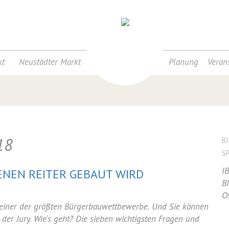
t
Neustädter Markt
Planung
Veran
18
B
S
I
ENEN REITER GEBAUT WIRD
B
O
 einer der größten Bürgerbauwettbewerbe. Und Sie können
n
in der Jury. Wie‘s geht? Die sieben wichtigsten Fragen und