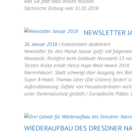
Sie,
was Sie jetzt dazu wissen müssen.
was
Sächsische Zeitung vom 31.01.2018
am
Goldenen
Reiter
NEWSLETTER J
gebaut
wird
für
26. Januar 2018
|
Kommentare deaktiviert
Newsletter
Newsletter für den Monat Januar (pdf) mit folgend
Januar
Neumarkt: Richtfest beim Gebäude Neumarkt 13 von 
2018
Torsten Kulke erhält Henry Hope Reed Award 2018
Narrenhäusel: Stadt schweigt über Ausgang des Bie
Super 8-Hotel: Thomas Löser (Die Grünen) fordert 
Außendämmung: Gefahr von Fassadenbränden wird von
unter Denkmalschutz gestellt / Europäische Plätze: 
WIEDERAUFBAU DES DRESDNER N