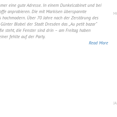
immer eine gute Adresse. In einem Dunkelcabinet und bei
toffe anprobieren. Die mit Markisen überspannte
M
s
als hochmodern. Über 70 Jahre nach der Zerstörung des
ünter Blobel der Stadt Dresden das „Au petit bazar“
e steht, die Fenster sind drin – am Freitag haben
iner fehlte auf der Party.
Read More
J