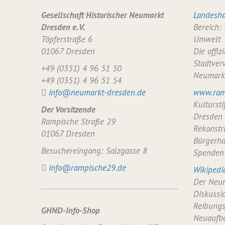
Gesellschaft Historischer Neumarkt
Landesha
Dresden e. V.
Bereich:
Töpferstraße 6
Umwelt
01067 Dresden
Die offiz
Stadtver
+49 (0351) 4 96 51 50
Neumark
+49 (0351) 4 96 51 54
info@neumarkt-dresden.de
www.ram
Kulturst
Der Vorsitzende
Dresden
Rampische Straße 29
Rekonstr
01067 Dresden
Bürgerha
Besuchereingang: Salzgasse 8
Spenden
info@rampische29.de
Wikipedi
Der Neum
Diskussi
Reibungs
GHND-Info-Shop
Neuaufba