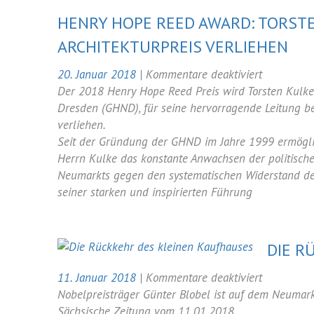
HENRY HOPE REED AWARD: TORS
ARCHITEKTURPREIS VERLIEHEN
für
20. Januar 2018
|
Kommentare deaktiviert
Henry
Der 2018 Henry Hope Reed Preis wird Torsten Kulke,
Hope
Dresden (GHND), für seine hervorragende Leitung b
Reed
verliehen.
Award:
Seit der Gründung der GHND im Jahre 1999 ermöglic
Torsten
Herrn Kulke das konstante Anwachsen der politisch
Kulke
Neumarkts gegen den systematischen Widerstand des 
bekommt
seiner starken und inspirierten Führung
Architektu
verliehen
DIE R
für
11. Januar 2018
|
Kommentare deaktiviert
Die
Nobelpreisträger Günter Blobel ist auf dem Neumarkt
Rückkehr
Sächsische Zeitung vom 11.01.2018