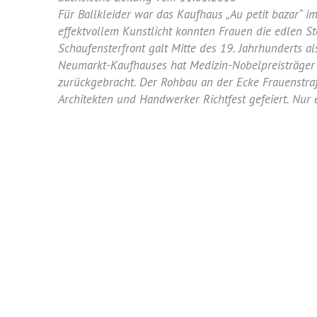
des
Für Ballkleider war das Kaufhaus „Au petit bazar“ 
kleinen
effektvollem Kunstlicht konnten Frauen die edlen S
Kaufhause
Schaufensterfront galt Mitte des 19. Jahrhunderts 
Neumarkt-Kaufhauses hat Medizin-Nobelpreisträger G
zurückgebracht. Der Rohbau an der Ecke Frauenstraß
Architekten und Handwerker Richtfest gefeiert. Nur e