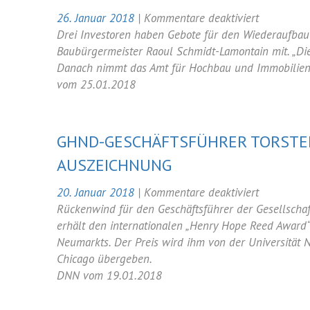
für
26. Januar 2018
|
Kommentare deaktiviert
Drei
Drei Investoren haben Gebote für den Wiederaufbau 
Gebote
Baubürgermeister Raoul Schmidt-Lamontain mit. „Die
für
Danach nimmt das Amt für Hochbau und Immobilienv
Wiederauf
vom 25.01.2018
des
Dresdner
Narrenhäu
GHND-GESCHÄFTSFÜHRER TORSTEN
AUSZEICHNUNG
für
20. Januar 2018
|
Kommentare deaktiviert
GHND-
Rückenwind für den Geschäftsführer der Gesellscha
Geschäftsf
erhält den internationalen „Henry Hope Reed Award
Torsten
Neumarkts. Der Preis wird ihm von der Universität 
Kulke
Chicago übergeben.
erhält
DNN vom 19.01.2018
internatio
Auszeichn