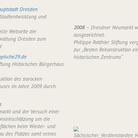
uptstadt Dresden
 Stadtentwicklung und
2008
– Dresdner Neumarkt w
ielle Webseite der
ausgezeichnet.
waltung Dresden zum
Philippe Rotthier Stiftung verg
t
zur „Besten Rekonstruktion ei
pische29.de
historischen Zentrums“
iftung Historisches Bürgerhaus
uktion des barocken
uses im Jahre 2009 durch
a
arkt und der Versuch einer
onseinschätzung um die
flächen beim Wieder- und
u des Platzes samt seines