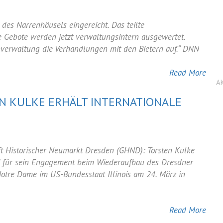
des Narrenhäusels eingereicht. Das teilte
 Gebote werden jetzt verwaltungsintern ausgewertet.
erwaltung die Verhandlungen mit den Bietern auf.“ DNN
bau
Read More
A
sels
 KULKE ERHÄLT INTERNATIONALE
ft Historischer Neumarkt Dresden (GHND): Torsten Kulke
ührer
“ für sein Engagement beim Wiederaufbau des Dresdner
Notre Dame im US-Bundesstaat Illinois am 24. März in
nale
Read More
ung