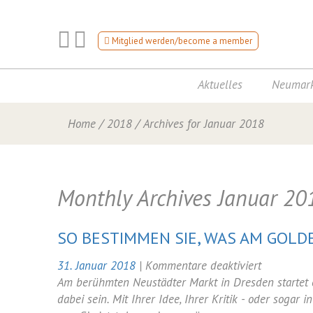
Mitglied werden/become a member
Aktuelles
Neumark
Home
/
2018
/
Archives for Januar 2018
Monthly Archives
Januar 20
SO BESTIMMEN SIE, WAS AM GOLD
für
31. Januar 2018
|
Kommentare deaktiviert
So
Am berühmten Neustädter Markt in Dresden startet
bestimme
dabei sein. Mit Ihrer Idee, Ihrer Kritik - oder sogar 