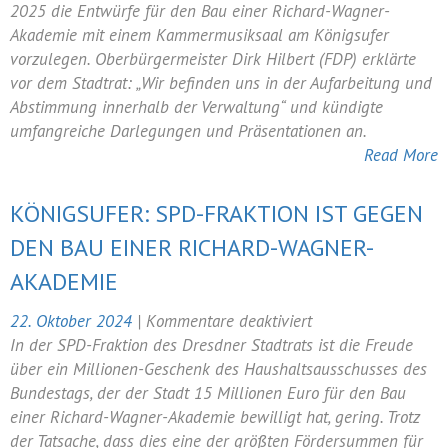
Stoppt
2025 die Entwürfe für den Bau einer Richard-Wagner-
der
Akademie mit einem Kammermusiksaal am Königsufer
Stadtrat
vorzulegen. Oberbürgermeister Dirk Hilbert (FDP) erklärte
die
vor dem Stadtrat: „Wir befinden uns in der Aufarbeitung und
Richard-
Abstimmung innerhalb der Verwaltung“ und kündigte
Wagner-
umfangreiche Darlegungen und Präsentationen an.
Akademie?
Read More
KÖNIGSUFER: SPD-FRAKTION IST GEGEN
DEN BAU EINER RICHARD-WAGNER-
AKADEMIE
für
22. Oktober 2024
|
Kommentare deaktiviert
Königsufer:
In der SPD-Fraktion des Dresdner Stadtrats ist die Freude
SPD-
über ein Millionen-Geschenk des Haushaltsausschusses des
Fraktion
Bundestags, der der Stadt 15 Millionen Euro für den Bau
ist
einer Richard-Wagner-Akademie bewilligt hat, gering. Trotz
gegen
der Tatsache, dass dies eine der größten Fördersummen für