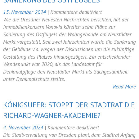
für
15. November 2024
|
Kommentare deaktiviert
Neustädter
Wie die Dresdner Neuesten Nachrichten berichten, hat der
Markt:
Immobilienkonzern Vonovia kürzlich seine Pläne zur
Vonovia
Sanierung des Ostflügels der Wohngebäude am Neustädter
plant
Markt vorgestellt. Seit zwei Jahrzehnten wurde die Sanierung
Sanierung
der Gebäude v.a. wegen der Diskussionen um die zukünftige
des
Gestaltung des Platzes hinausgezögert. Ein entscheidender
Ostflügels
Wendepunkt war 2020, als das Landesamt für
Denkmalpflege den Neustädter Markt als Sachgesamtheit
unter Denkmalschutz stellte.
Read More
KÖNIGSUFER: STOPPT DER STADTRAT DIE
RICHARD-WAGNER-AKADEMIE?
für
4. November 2024
|
Kommentare deaktiviert
Königsufer:
Die Stadtverwaltung von Dresden plant, dem Stadtrat Anfang