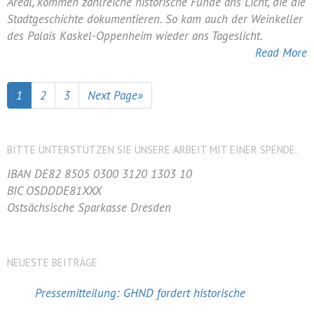
Ausgegrabene
Areal, kommen zahlreiche historische Funde ans Licht, die die
Keller
Stadtgeschichte dokumentieren. So kam auch der Weinkeller
können
des Palais Kaskel-Oppenheim wieder ans Tageslicht.
besichtigt
Read More
werden
1
2
3
Next Page»
BITTE UNTERSTÜTZEN SIE UNSERE ARBEIT MIT EINER SPENDE.
IBAN DE82 8505 0300 3120 1303 10
BIC OSDDDE81XXX
Ostsächsische Sparkasse Dresden
NEUESTE BEITRÄGE
Pressemitteilung: GHND fordert historische