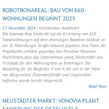
ROBOTRONAREAL: BAU VON 660
WOHNUNGEN BEGINNT 2025
für
17. November 2024
|
Kommentare deaktiviert
Robotronareal:
Die Gateway Real Estate AG hat die Errichtung von 610
Bau
Sozialwohnungen auf dem ehemaligen Robotron-Gelände an
von
der St. Petersburger Straße bekannt gegeben. Jens Timm, der
660
Projektleiter, erklärte gegenber den Dresdner Neuesten
Wohnungen
Nachrichten, dass das Unternehmen plant, Fördermittel des
beginnt
Freistaats für den Wohnungsbau zu beantragen. Der
2025
Bauantrag für die Baufelder 3 und 4, die sich in der Nähe
von Bürgerwiese, Zinzendorfstraße und Lingnerallee
befinden, wurde bereits eingereicht.
Read More
NEUSTÄDTER MARKT: VONOVIA PLANT
SANIERUNG DES OSTFLÜGELS