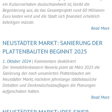
den
ein Kulturvorhaben deutschlandweit ist, bleibt die
Bau
Begeisterung aus, da das Gesamtprojekt rund 60 Millionen
einer
Euro kosten wird und die Stadt sich finanziell erheblich
Richard-
beteiligen müsste.
Wagner-
Read More
Akademie
NEUSTÄDTER MARKT: SANIERUNG DER
PLATTENBAUTEN BEGINNT 2025
für
1. Oktober 2024
|
Kommentare deaktiviert
Neustädter
Der Immobilienkonzern Vonovia plant ab März 2025 die
Markt:
Sanierung der noch unsanierten Plattenbauten am
Sanierung
Neustädter Markt, nachdem jahrelange städtebauliche
der
Debatten und Denkmalschutzauflagen die Planungen
Plattenbauten
aufgeschoben hatten.
beginnt
Read More
2025
NEUSTÄDTER MARKT: IDEE EINER