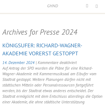
GHND
Home
/
Archives for
Presse
/
Presse 2024
Archives for
Presse 2024
KÖNIGSUFER: RICHARD-WAGNER-
AKADEMIE VORERST GESTOPPT
für
14. Dezember 2024
|
Kommentare deaktiviert
Königsufer:
Auf Antrag der SPD wurden die Pläne für eine Richard-
Richard-
Wagner-Akademie mit Kammermusiksaal am Elbufer vom
Wagner-
Stadtrat gestoppt. Weitere Planungen dürfen nicht mit
Akademie
städtischen Mitteln oder Personalressourcen fortgeführt
vorerst
werden, bis der Stadtrat etwas anderes entscheidet. Der
gestoppt
Stadtrat ermöglicht mit dem Entschluss allerdings die Option
einer Akademie, die ohne städtische Unterstützung