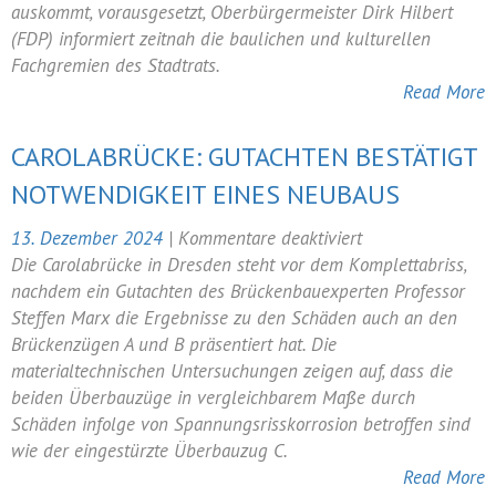
auskommt, vorausgesetzt, Oberbürgermeister Dirk Hilbert
(FDP) informiert zeitnah die baulichen und kulturellen
Fachgremien des Stadtrats.
Read More
CAROLABRÜCKE: GUTACHTEN BESTÄTIGT
NOTWENDIGKEIT EINES NEUBAUS
für
13. Dezember 2024
|
Kommentare deaktiviert
Carolabrücke:
Die Carolabrücke in Dresden steht vor dem Komplettabriss,
Gutachten
nachdem ein Gutachten des Brückenbauexperten Professor
bestätigt
Steffen Marx die Ergebnisse zu den Schäden auch an den
Notwendigkeit
Brückenzügen A und B präsentiert hat. Die
eines
materialtechnischen Untersuchungen zeigen auf, dass die
Neubaus
beiden Überbauzüge in vergleichbarem Maße durch
Schäden infolge von Spannungsrisskorrosion betroffen sind
wie der eingestürzte Überbauzug C.
Read More