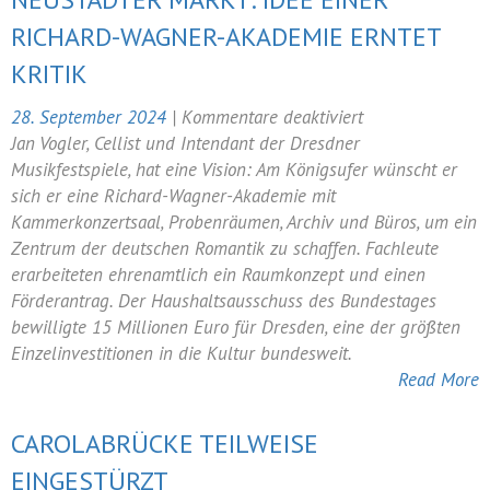
RICHARD-WAGNER-AKADEMIE ERNTET
KRITIK
für
28. September 2024
|
Kommentare deaktiviert
Neustädter
Jan Vogler, Cellist und Intendant der Dresdner
Markt:
Musikfestspiele, hat eine Vision: Am Königsufer wünscht er
Idee
sich er eine Richard-Wagner-Akademie mit
einer
Kammerkonzertsaal, Probenräumen, Archiv und Büros, um ein
Richard-
Zentrum der deutschen Romantik zu schaffen. Fachleute
Wagner-
erarbeiteten ehrenamtlich ein Raumkonzept und einen
Akademie
Förderantrag. Der Haushaltsausschuss des Bundestages
erntet
bewilligte 15 Millionen Euro für Dresden, eine der größten
Kritik
Einzelinvestitionen in die Kultur bundesweit.
Read More
CAROLABRÜCKE TEILWEISE
EINGESTÜRZT