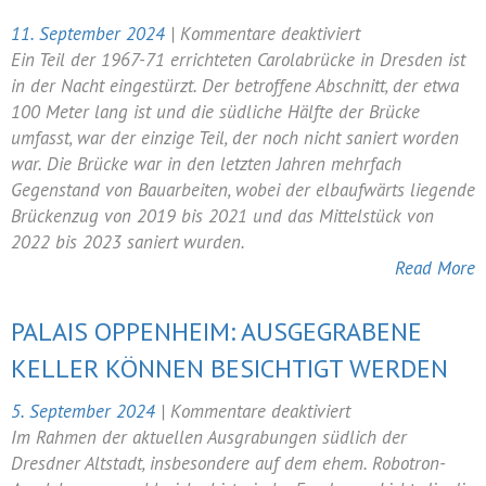
für
11. September 2024
|
Kommentare deaktiviert
Carolabrücke
Ein Teil der 1967-71 errichteten Carolabrücke in Dresden ist
teilweise
in der Nacht eingestürzt. Der betroffene Abschnitt, der etwa
eingestürzt
100 Meter lang ist und die südliche Hälfte der Brücke
umfasst, war der einzige Teil, der noch nicht saniert worden
war. Die Brücke war in den letzten Jahren mehrfach
Gegenstand von Bauarbeiten, wobei der elbaufwärts liegende
Brückenzug von 2019 bis 2021 und das Mittelstück von
2022 bis 2023 saniert wurden.
Read More
PALAIS OPPENHEIM: AUSGEGRABENE
KELLER KÖNNEN BESICHTIGT WERDEN
für
5. September 2024
|
Kommentare deaktiviert
Palais
Im Rahmen der aktuellen Ausgrabungen südlich der
Oppenheim:
Dresdner Altstadt, insbesondere auf dem ehem. Robotron-