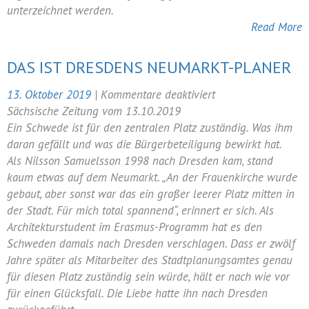
unterzeichnet werden.
Read More
DAS IST DRESDENS NEUMARKT-PLANER
für
13. Oktober 2019
|
Kommentare deaktiviert
Das
Sächsische Zeitung vom 13.10.2019
ist
Ein Schwede ist für den zentralen Platz zuständig. Was ihm
Dresdens
daran gefällt und was die Bürgerbeteiligung bewirkt hat.
Neumarkt-
Als Nilsson Samuelsson 1998 nach Dresden kam, stand
Planer
kaum etwas auf dem Neumarkt. „An der Frauenkirche wurde
gebaut, aber sonst war das ein großer leerer Platz mitten in
der Stadt. Für mich total spannend“, erinnert er sich. Als
Architekturstudent im Erasmus-Programm hat es den
Schweden damals nach Dresden verschlagen. Dass er zwölf
Jahre später als Mitarbeiter des Stadtplanungsamtes genau
für diesen Platz zuständig sein würde, hält er nach wie vor
für einen Glücksfall. Die Liebe hatte ihn nach Dresden