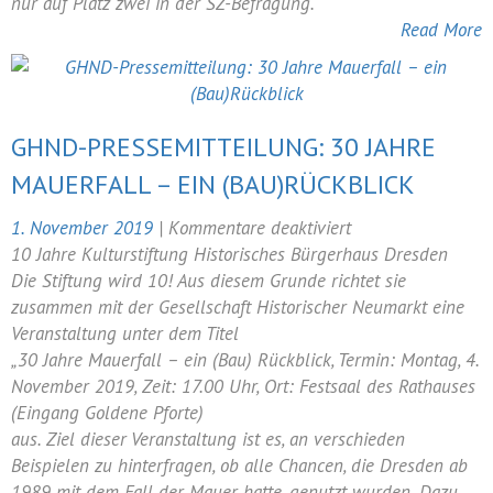
nur auf Platz zwei in der SZ-Befragung.
Read More
GHND-PRESSEMITTEILUNG: 30 JAHRE
MAUERFALL – EIN (BAU)RÜCKBLICK
für
1. November 2019
|
Kommentare deaktiviert
GHND-
10 Jahre Kulturstiftung Historisches Bürgerhaus Dresden
Pressemitteilung:
Die Stiftung wird 10! Aus diesem Grunde richtet sie
30
zusammen mit der Gesellschaft Historischer Neumarkt eine
Jahre
Veranstaltung unter dem Titel
Mauerfall
„30 Jahre Mauerfall – ein (Bau) Rückblick, Termin: Montag, 4.
–
November 2019, Zeit: 17.00 Uhr, Ort: Festsaal des Rathauses
ein
(Eingang Goldene Pforte)
(Bau)Rückblick
aus. Ziel dieser Veranstaltung ist es, an verschieden
Beispielen zu hinterfragen, ob alle Chancen, die Dresden ab
1989 mit dem Fall der Mauer hatte, genutzt wurden. Dazu