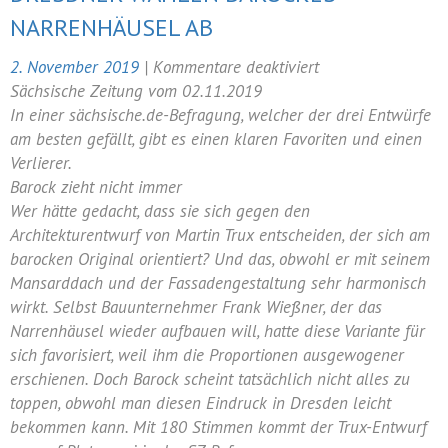
NARRENHÄUSEL AB
für
2. November 2019
|
Kommentare deaktiviert
Dresdner
Sächsische Zeitung vom 02.11.2019
wählen
In einer sächsische.de-Befragung, welcher der drei Entwürfe
barockes
am besten gefällt, gibt es einen klaren Favoriten und einen
Narrenhäusel
Verlierer.
ab
Barock zieht nicht immer
Wer hätte gedacht, dass sie sich gegen den
Architekturentwurf von Martin Trux entscheiden, der sich am
barocken Original orientiert? Und das, obwohl er mit seinem
Mansarddach und der Fassadengestaltung sehr harmonisch
wirkt. Selbst Bauunternehmer Frank Wießner, der das
Narrenhäusel wieder aufbauen will, hatte diese Variante für
sich favorisiert, weil ihm die Proportionen ausgewogener
erschienen. Doch Barock scheint tatsächlich nicht alles zu
toppen, obwohl man diesen Eindruck in Dresden leicht
bekommen kann. Mit 180 Stimmen kommt der Trux-Entwurf