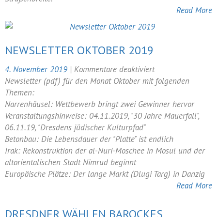
So
Read More
plant
Dresden
am
NEWSLETTER OKTOBER 2019
Neustädter
Markt
für
4. November 2019
|
Kommentare deaktiviert
Newsletter
Newsletter (pdf) für den Monat Oktober mit folgenden
Oktober
Themen:
2019
Narrenhäusel: Wettbewerb bringt zwei Gewinner hervor
Veranstaltungshinweise: 04.11.2019, "30 Jahre Mauerfall",
06.11.19, "Dresdens jüdischer Kulturpfad"
Betonbau: Die Lebensdauer der "Platte" ist endlich
Irak: Rekonstruktion der al-Nuri-Moschee in Mosul und der
altorientalischen Stadt Nimrud beginnt
Europäische Plätze: Der lange Markt (Dlugi Targ) in Danzig
Read More
DRESDNER WÄHLEN BAROCKES