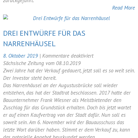
zurückgeführt.
Read More
DREI ENTWÜRFE FÜR DAS
NARRENHÄUSEL
für
8. Oktober 2019
|
Kommentare deaktiviert
Drei
Sächsische Zeitung vom 08.10.2019
Entwürfe
Zwei Jahre hat der Verkauf gedauert, jetzt soll es so weit sein.
für
Der Investor steht bereit.
das
Das Narrenhäusel an der Augustusbrücke soll wieder
Narrenhäusel
entstehen, das hat der Stadtrat beschlossen. 2017 hatte der
Bauunternehmer Frank Wiesner als Meistbietender den
Zuschlag für das Grundstück erhalten. Doch bis jetzt wartet
er auf einen Kaufvertrag von der Stadt dafür. Nun soll es
soweit sein. Am 6. November wird der Bauausschuss das
letzte Wort darüber haben. Stimmt er dem Verkauf zu, kann
das notarielle Angebot beurkundet werden.