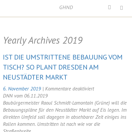
GHND
Home
/
Archives for 2019
Yearly Archives
2019
IST DIE UMSTRITTENE BEBAUUNG VOM
TISCH? SO PLANT DRESDEN AM
NEUSTÄDTER MARKT
für
6. November 2019
|
Kommentare deaktiviert
Ist
DNN vom 06.11.2019
die
Baubürgermeister Raoul Schmidt-Lamontain (Grüne) will die
umstrittene
Bebauungspläne für den Neustädter Markt auf Eis legen. Im
Bebauung
direkten Umfeld soll dagegen in absehbarer Zeit einiges ins
vom
Rollen kommen. Umstritten ist nach wie vor die
Tisch?
Straßenbreite.