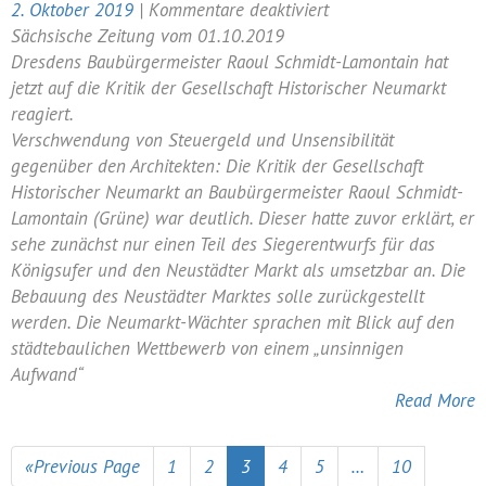
für
2. Oktober 2019
|
Kommentare deaktiviert
„Unsinniger
Sächsische Zeitung vom 01.10.2019
Aufwand“
Dresdens Baubürgermeister Raoul Schmidt-Lamontain hat
oder
jetzt auf die Kritik der Gesellschaft Historischer Neumarkt
nicht?
reagiert.
Verschwendung von Steuergeld und Unsensibilität
gegenüber den Architekten: Die Kritik der Gesellschaft
Historischer Neumarkt an Baubürgermeister Raoul Schmidt-
Lamontain (Grüne) war deutlich. Dieser hatte zuvor erklärt, er
sehe zunächst nur einen Teil des Siegerentwurfs für das
Königsufer und den Neustädter Markt als umsetzbar an. Die
Bebauung des Neustädter Marktes solle zurückgestellt
werden. Die Neumarkt-Wächter sprachen mit Blick auf den
städtebaulichen Wettbewerb von einem „unsinnigen
Aufwand“
Read More
«Previous Page
1
2
3
4
5
…
10