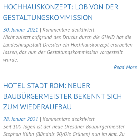
HOCHHAUSKONZEPT: LOB VON DER
GESTALTUNGSKOMMISSION
für
30. Januar 2021
|
Kommentare deaktiviert
Hochhauskonzept:
Nicht zuletzt aufgrund des Drucks durch die GHND hat die
Lob
Landeshauptstadt Dresden ein Hochhauskonzept erarbeiten
von
lassen, das nun der Gestaltungskommission vorgestellt
der
wurde.
Gestaltungskommiss
Read More
HOTEL STADT ROM: NEUER
BAUBÜRGERMEISTER BEKENNT SICH
ZUM WIEDERAUFBAU
für
28. Januar 2021
|
Kommentare deaktiviert
Hotel
Seit 100 Tagen ist der neue Dresdner Baubürgermeister
Stadt
Stephan Kühn (Bündnis 90/Die Grünen) nun im Amt. Zu