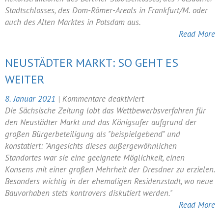
Moderne
Stadtschlosses, des Dom-Römer-Areals in Frankfurt/M. oder
–
auch des Alten Marktes in Potsdam aus.
Dresden
Read More
als
Zentrum
NEUSTÄDTER MARKT: SO GEHT ES
städtebaulicher
WEITER
und
architektonischer
für
8. Januar 2021
|
Kommentare deaktiviert
Debatten
Neustädter
Die Sächsische Zeitung lobt das Wettbewerbsverfahren für
Markt:
den Neustädter Markt und das Königsufer aufgrund der
So
großen Bürgerbeteiligung als "beispielgebend" und
geht
konstatiert: "Angesichts dieses außergewöhnlichen
es
Standortes war sie eine geeignete Möglichkeit, einen
weiter
Konsens mit einer großen Mehrheit der Dresdner zu erzielen.
Besonders wichtig in der ehemaligen Residenzstadt, wo neue
Bauvorhaben stets kontrovers diskutiert werden."
Read More