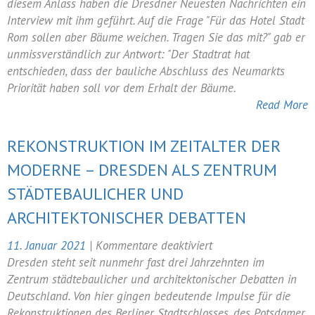
Rom:
diesem Anlass haben die Dresdner Neuesten Nachrichten ein
Neuer
Interview mit ihm geführt. Auf die Frage "Für das Hotel Stadt
Baubürgermeister
Rom sollen aber Bäume weichen. Tragen Sie das mit?" gab er
bekennt
unmissverständlich zur Antwort: "Der Stadtrat hat
sich
entschieden, dass der bauliche Abschluss des Neumarkts
zum
Priorität haben soll vor dem Erhalt der Bäume.
Wiederaufbau
Read More
REKONSTRUKTION IM ZEITALTER DER
MODERNE – DRESDEN ALS ZENTRUM
STÄDTEBAULICHER UND
ARCHITEKTONISCHER DEBATTEN
für
11. Januar 2021
|
Kommentare deaktiviert
Rekonstruktion
Dresden steht seit nunmehr fast drei Jahrzehnten im
im
Zentrum städtebaulicher und architektonischer Debatten in
Zeitalter
Deutschland. Von hier gingen bedeutende Impulse für die
der
Rekonstruktionen des Berliner Stadtschlosses, des Potsdamer