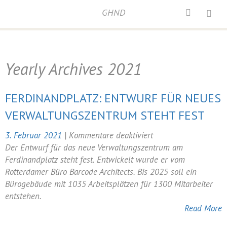
GHND
Home
/
Archives for 2021
Yearly Archives
2021
FERDINANDPLATZ: ENTWURF FÜR NEUES
VERWALTUNGSZENTRUM STEHT FEST
für
3. Februar 2021
|
Kommentare deaktiviert
Ferdinandplatz:
Der Entwurf für das neue Verwaltungszentrum am
Entwurf
Ferdinandplatz steht fest. Entwickelt wurde er vom
für
Rotterdamer Büro Barcode Architects. Bis 2025 soll ein
neues
Bürogebäude mit 1035 Arbeitsplätzen für 1300 Mitarbeiter
Verwaltungszentrum
entstehen.
steht
Read More
fest